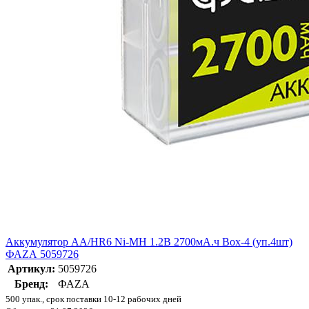
Аккумулятор AA/HR6 Ni-MH 1.2В 2700мА.ч Box-4 (уп.4шт)
ФАZА 5059726
Артикул:
5059726
Бренд:
ФАZА
500 упак., срок поставки 10-12 рабочих дней