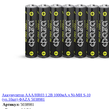
Аккумулятор AAA/HR03 1.2В 1000мА.ч Ni-MH S-10
(уп.10шт) ФАZА 5038981
Артикул:
5038981