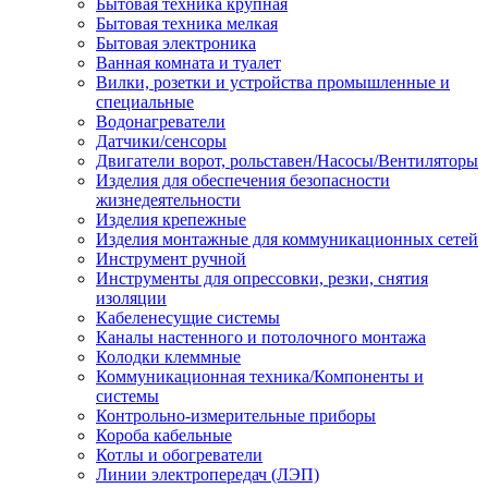
Бытовая техника крупная
Бытовая техника мелкая
Бытовая электроника
Ванная комната и туалет
Вилки, розетки и устройства промышленные и
специальные
Водонагреватели
Датчики/сенсоры
Двигатели ворот, рольставен/Насосы/Вентиляторы
Изделия для обеспечения безопасности
жизнедеятельности
Изделия крепежные
Изделия монтажные для коммуникационных сетей
Инструмент ручной
Инструменты для опрессовки, резки, снятия
изоляции
Кабеленесущие системы
Каналы настенного и потолочного монтажа
Колодки клеммные
Коммуникационная техника/Компоненты и
системы
Контрольно-измерительные приборы
Короба кабельные
Котлы и обогреватели
Линии электропередач (ЛЭП)