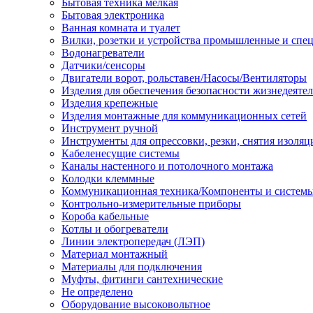
Бытовая техника мелкая
Бытовая электроника
Ванная комната и туалет
Вилки, розетки и устройства промышленные и спе
Водонагреватели
Датчики/сенсоры
Двигатели ворот, рольставен/Насосы/Вентиляторы
Изделия для обеспечения безопасности жизнедеяте
Изделия крепежные
Изделия монтажные для коммуникационных сетей
Инструмент ручной
Инструменты для опрессовки, резки, снятия изоляц
Кабеленесущие системы
Каналы настенного и потолочного монтажа
Колодки клеммные
Коммуникационная техника/Компоненты и систем
Контрольно-измерительные приборы
Короба кабельные
Котлы и обогреватели
Линии электропередач (ЛЭП)
Материал монтажный
Материалы для подключения
Муфты, фитинги сантехнические
Не определено
Оборудование высоковольтное