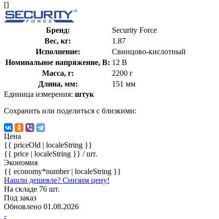
[]
Бренд:
Security Force
Вес, кг:
1.87
Исполнение:
Свинцово-кислотный
Номинальное напряжение, В:
12 В
Масса, г:
2200 г
Длина, мм:
151 мм
Единица измерения:
штук
Сохранить или поделиться с близкими:
Цена
{{ priceOld | localeString }}
{{ price | localeString }}
/ шт.
Экономия
{{ economy*number | localeString }}
Нашли дешевле? Снизим цену!
На складе 76 шт.
Под заказ
Обновлено 01.08.2026
-