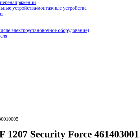
т перенапряжений
льные устройства/монтажные устройства
ии
числе электроустановочное оборудование)
еля
30010005
1207 Security Force 46140300