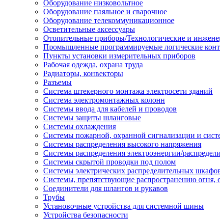
Оборудование низковольтное
Оборудование паяльное и сварочное
Оборудование телекоммуникационное
Осветительные аксессуары
Отопительные приборы/Технологические и инжене
Промышленные программируемые логические кон
Пункты установки измерительных приборов
Рабочая одежда, охрана труда
Радиаторы, конвекторы
Разъемы
Система штекерного монтажа электросети зданий
Система электромонтажных колонн
Системы ввода для кабелей и проводов
Системы защиты шланговые
Системы охлаждения
Системы пожарной, охранной сигнализации и сис
Системы распределения высокого напряжения
Системы распределения электроэнергии/распредел
Системы скрытой проводки под полом
Системы электрических распределительных шкафо
Системы, препятствующие распространению огня, 
Соединители для шлангов и рукавов
Трубы
Установочные устройства для системной шины
Устройства безопасности