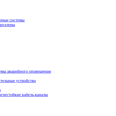
рные системы
троллеры
темы аварийного оповещения
ительные устройства
в
огнестойкие кабель-каналы