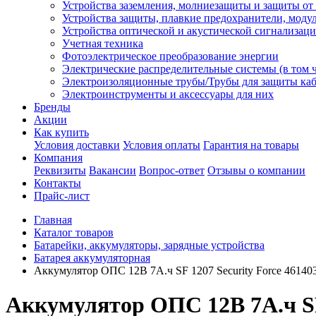
Устройства заземления, молниезащиты и защиты о
Устройства защиты, плавкие предохранители, моду
Устройства оптической и акустической сигнализац
Учетная техника
Фотоэлектрическое преобразование энергии
Электрические распределительные системы (в том 
Электроизоляционные трубы/Трубы для защиты каб
Электроинструменты и аксессуары для них
Бренды
Акции
Как купить
Условия доставки
Условия оплаты
Гарантия на товары
Компания
Реквизиты
Вакансии
Вопрос-ответ
Отзывы о компании
Контакты
Прайс-лист
Главная
Каталог товаров
Батарейки, аккумуляторы, зарядные устройства
Батарея аккумуляторная
Аккумулятор ОПС 12В 7А.ч SF 1207 Security Force 46140
Аккумулятор ОПС 12В 7А.ч SF 