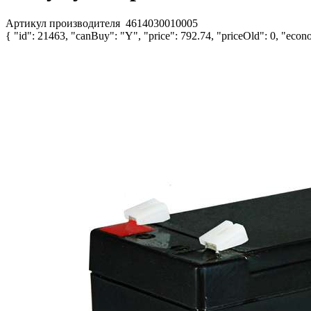
Артикул производителя
4614030010005
{ "id": 21463, "canBuy": "Y", "price": 792.74, "priceOld": 0, "econo