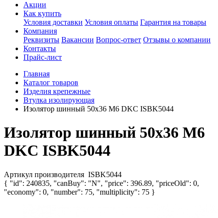
Акции
Как купить
Условия доставки
Условия оплаты
Гарантия на товары
Компания
Реквизиты
Вакансии
Вопрос-ответ
Отзывы о компании
Контакты
Прайс-лист
Главная
Каталог товаров
Изделия крепежные
Втулка изолирующая
Изолятор шинный 50х36 М6 DKC ISBK5044
Изолятор шинный 50х36 М6
DKC ISBK5044
Артикул производителя
ISBK5044
{ "id": 240835, "canBuy": "N", "price": 396.89, "priceOld": 0,
"economy": 0, "number": 75, "multiplicity": 75 }