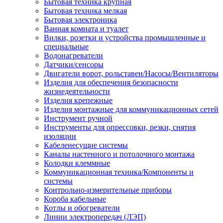
Бытовая техника крупная
Бытовая техника мелкая
Бытовая электроника
Ванная комната и туалет
Вилки, розетки и устройства промышленные и
специальные
Водонагреватели
Датчики/сенсоры
Двигатели ворот, рольставен/Насосы/Вентиляторы
Изделия для обеспечения безопасности
жизнедеятельности
Изделия крепежные
Изделия монтажные для коммуникационных сетей
Инструмент ручной
Инструменты для опрессовки, резки, снятия
изоляции
Кабеленесущие системы
Каналы настенного и потолочного монтажа
Колодки клеммные
Коммуникационная техника/Компоненты и
системы
Контрольно-измерительные приборы
Короба кабельные
Котлы и обогреватели
Линии электропередач (ЛЭП)