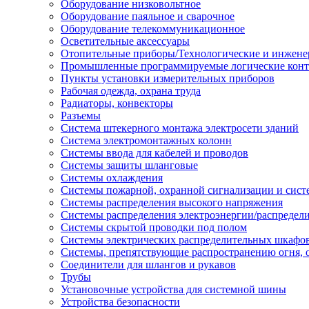
Оборудование низковольтное
Оборудование паяльное и сварочное
Оборудование телекоммуникационное
Осветительные аксессуары
Отопительные приборы/Технологические и инжене
Промышленные программируемые логические кон
Пункты установки измерительных приборов
Рабочая одежда, охрана труда
Радиаторы, конвекторы
Разъемы
Система штекерного монтажа электросети зданий
Система электромонтажных колонн
Системы ввода для кабелей и проводов
Системы защиты шланговые
Системы охлаждения
Системы пожарной, охранной сигнализации и сис
Системы распределения высокого напряжения
Системы распределения электроэнергии/распредел
Системы скрытой проводки под полом
Системы электрических распределительных шкафо
Системы, препятствующие распространению огня, 
Соединители для шлангов и рукавов
Трубы
Установочные устройства для системной шины
Устройства безопасности