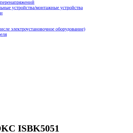
т перенапряжений
льные устройства/монтажные устройства
ии
числе электроустановочное оборудование)
еля
DKC ISBK5051