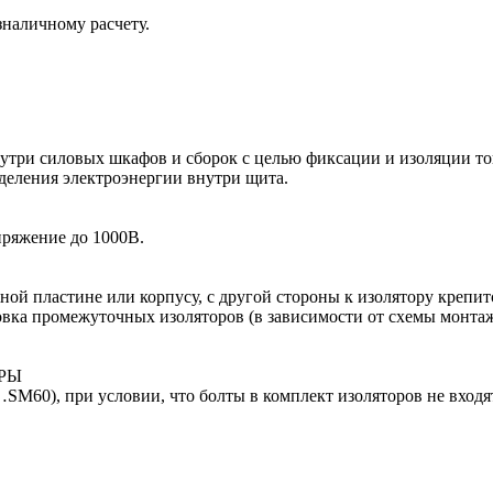
зналичному расчету.
ри силовых шкафов и сборок с целью фиксации и изоляции токо
еления электроэнергии внутри щита.
пряжение до 1000В.
ной пластине или корпусу, с другой стороны к изолятору креп
ановка промежуточных изоляторов (в зависимости от схемы монт
РЫ
SM60), при условии, что болты в комплект изоляторов не входя