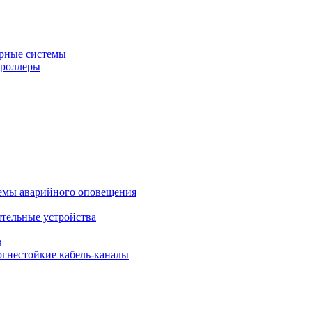
рные системы
троллеры
темы аварийного оповещения
ительные устройства
в
огнестойкие кабель-каналы