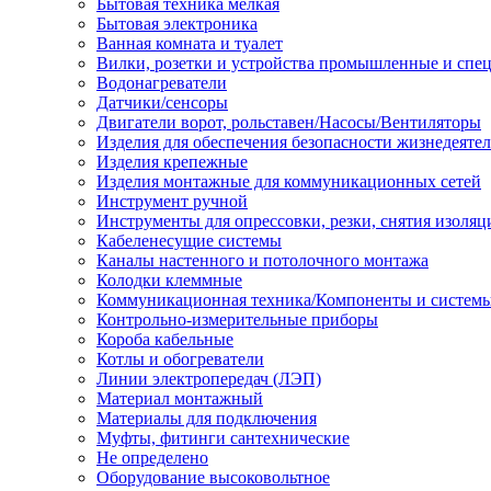
Бытовая техника мелкая
Бытовая электроника
Ванная комната и туалет
Вилки, розетки и устройства промышленные и спе
Водонагреватели
Датчики/сенсоры
Двигатели ворот, рольставен/Насосы/Вентиляторы
Изделия для обеспечения безопасности жизнедеяте
Изделия крепежные
Изделия монтажные для коммуникационных сетей
Инструмент ручной
Инструменты для опрессовки, резки, снятия изоляц
Кабеленесущие системы
Каналы настенного и потолочного монтажа
Колодки клеммные
Коммуникационная техника/Компоненты и систем
Контрольно-измерительные приборы
Короба кабельные
Котлы и обогреватели
Линии электропередач (ЛЭП)
Материал монтажный
Материалы для подключения
Муфты, фитинги сантехнические
Не определено
Оборудование высоковольтное