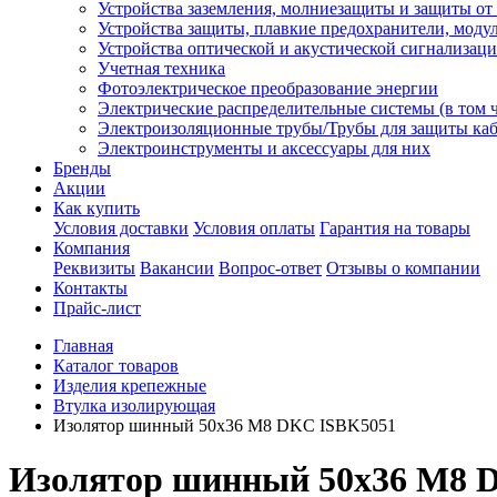
Устройства заземления, молниезащиты и защиты о
Устройства защиты, плавкие предохранители, моду
Устройства оптической и акустической сигнализац
Учетная техника
Фотоэлектрическое преобразование энергии
Электрические распределительные системы (в том 
Электроизоляционные трубы/Трубы для защиты каб
Электроинструменты и аксессуары для них
Бренды
Акции
Как купить
Условия доставки
Условия оплаты
Гарантия на товары
Компания
Реквизиты
Вакансии
Вопрос-ответ
Отзывы о компании
Контакты
Прайс-лист
Главная
Каталог товаров
Изделия крепежные
Втулка изолирующая
Изолятор шинный 50х36 M8 DKC ISBK5051
Изолятор шинный 50х36 M8 