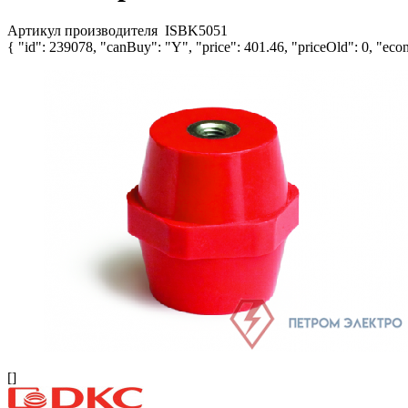
Артикул производителя
ISBK5051
{ "id": 239078, "canBuy": "Y", "price": 401.46, "priceOld": 0, "econ
[]