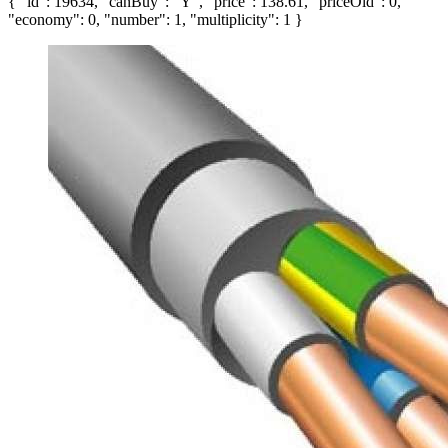
{ "id": 19634, "canBuy": "Y", "price": 138.61, "priceOld": 0,
"economy": 0, "number": 1, "multiplicity": 1 }