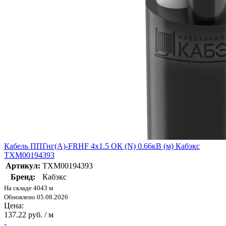
Кабель ППГнг(А)-FRHF 4х1.5 ОК (N) 0.66кВ (м) Кабэкс
ТХМ00194393
Артикул:
ТХМ00194393
Бренд:
Кабэкс
На складе 4043 м
Обновлено 05.08.2026
Цена:
137.22 руб. / м
-