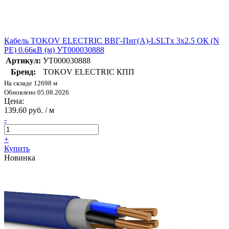
Кабель TOKOV ELECTRIC ВВГ-Пнг(А)-LSLTx 3х2.5 ОК (N
PE) 0.66кВ (м) УТ000030888
Артикул:
УТ000030888
Бренд:
TOKOV ELECTRIC КПП
На складе 12698 м
Обновлено 05.08.2026
Цена:
139.60 руб. / м
-
+
Купить
Новинка