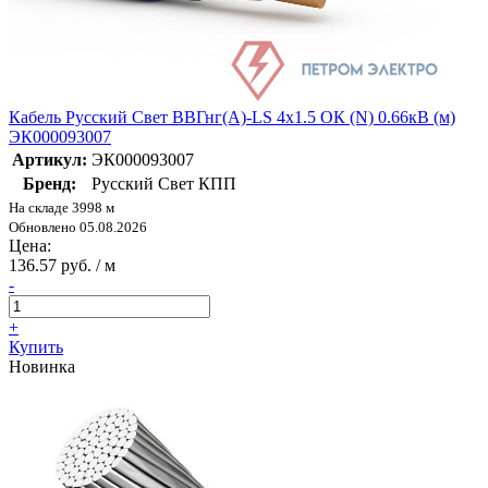
Кабель Русский Свет ВВГнг(А)-LS 4х1.5 ОК (N) 0.66кВ (м)
ЭК000093007
Артикул:
ЭК000093007
Бренд:
Русский Свет КПП
На складе 3998 м
Обновлено 05.08.2026
Цена:
136.57 руб. / м
-
+
Купить
Новинка