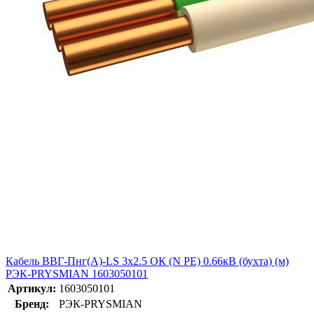
Кабель ВВГ-Пнг(А)-LS 3х2.5 ОК (N PE) 0.66кВ (бухта) (м)
РЭК-PRYSMIAN 1603050101
Артикул:
1603050101
Бренд:
РЭК-PRYSMIAN