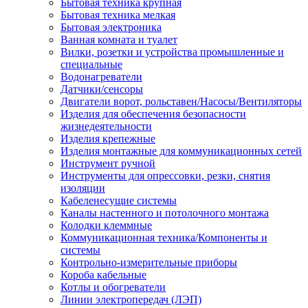
Бытовая техника крупная
Бытовая техника мелкая
Бытовая электроника
Ванная комната и туалет
Вилки, розетки и устройства промышленные и
специальные
Водонагреватели
Датчики/сенсоры
Двигатели ворот, рольставен/Насосы/Вентиляторы
Изделия для обеспечения безопасности
жизнедеятельности
Изделия крепежные
Изделия монтажные для коммуникационных сетей
Инструмент ручной
Инструменты для опрессовки, резки, снятия
изоляции
Кабеленесущие системы
Каналы настенного и потолочного монтажа
Колодки клеммные
Коммуникационная техника/Компоненты и
системы
Контрольно-измерительные приборы
Короба кабельные
Котлы и обогреватели
Линии электропередач (ЛЭП)