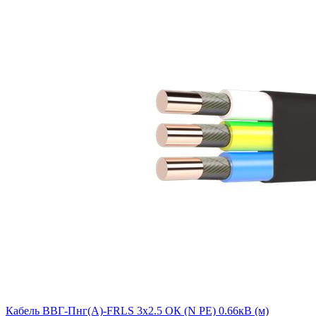
Кабель ВВГ-Пнг(А)-FRLS 3х2.5 ОК (N PE) 0.66кВ (м)