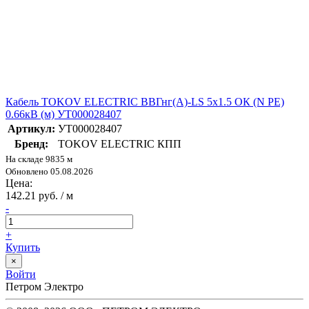
Кабель TOKOV ELECTRIC ВВГнг(А)-LS 5х1.5 ОК (N PE)
0.66кВ (м) УТ000028407
Артикул:
УТ000028407
Бренд:
TOKOV ELECTRIC КПП
На складе 9835 м
Обновлено 05.08.2026
Цена:
142.21 руб. / м
-
+
Купить
×
Войти
Петром Электро