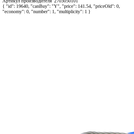
Артикул производителя
2703050101
{ "id": 19640, "canBuy": "Y", "price": 141.54, "priceOld": 0,
"economy": 0, "number": 1, "multiplicity": 1 }