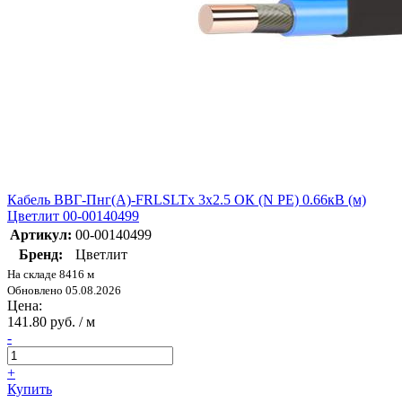
Кабель ВВГ-Пнг(А)-FRLSLTx 3х2.5 ОК (N PE) 0.66кВ (м)
Цветлит 00-00140499
Артикул:
00-00140499
Бренд:
Цветлит
На складе 8416 м
Обновлено 05.08.2026
Цена:
141.80 руб. / м
-
+
Купить