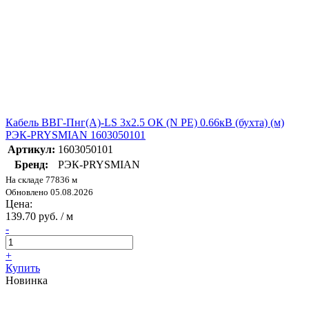
Кабель ВВГ-Пнг(А)-LS 3х2.5 ОК (N PE) 0.66кВ (бухта) (м)
РЭК-PRYSMIAN 1603050101
Артикул:
1603050101
Бренд:
РЭК-PRYSMIAN
На складе 77836 м
Обновлено 05.08.2026
Цена:
139.70 руб. / м
-
+
Купить
Новинка