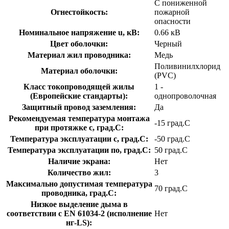
С пониженной
Огнестойкость:
пожарной
опасности
Номинальное напряжение u, кВ:
0.66 кВ
Цвет оболочки:
Черный
Материал жил проводника:
Медь
Поливинилхлорид
Материал оболочки:
(PVC)
Класс токопроводящей жилы
1 -
(Европейские стандарты):
однопроволочная
Защитный провод заземления:
Да
Рекомендуемая температура монтажа
-15 град.C
при протяжке с, град.C:
Температура эксплуатации с, град.C:
-50 град.C
Температура эксплуатации по, град.C:
50 град.C
Наличие экрана:
Нет
Количество жил:
3
Максимально допустимая температура
70 град.C
проводника, град.C:
Низкое выделение дыма в
соответствии с EN 61034-2 (исполнение
Нет
нг-LS):