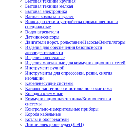
Бытовая техника крупная
Бытовая техника мелкая
Бытовая электроника
Ванная комната и туалет
Вилки, розетки и устройства промышленные и
специальные
Водонагреватели
Датчики/сенсоры
Двигатели ворот, рольставен/Насосы/Вентиляторы
Изделия для обеспечения безопасности
жизнедеятельности
Изделия крепежные
Изделия монтажные для коммуникационных сетей
Инструмент ручной
Инструменты для опрессовки, резки, снятия
изоляции
Кабеленесущие системы
Каналы настенного и потолочного монтажа
Колодки клеммные
Коммуникационная техника/Компоненты и
системы
Контрольно-измерительные приборы
Короба кабельные
Котлы и обогреватели
Линии электропередач (ЛЭП)