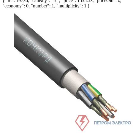
{ "id": 19736, "canBuy": "Y", "price": 1535.53, "priceOld": 0,
"economy": 0, "number": 1, "multiplicity": 1 }