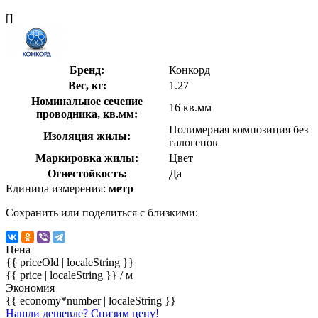
[]
Бренд:
Конкорд
Вес, кг:
1.27
Номинальное сечение
16 кв.мм
проводника, кв.мм:
Полимерная композиция без
Изоляция жилы:
галогенов
Маркировка жилы:
Цвет
Огнестойкость:
Да
Единица измерения:
метр
Сохранить или поделиться с близкими:
Цена
{{ priceOld | localeString }}
{{ price | localeString }}
/ м
Экономия
{{ economy*number | localeString }}
Нашли дешевле? Снизим цену!