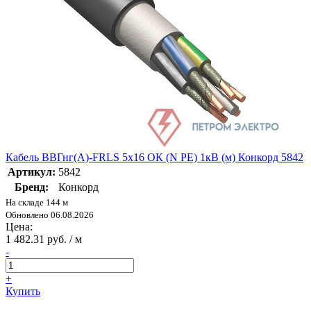
Кабель ВВГнг(А)-FRLS 5х16 ОК (N PE) 1кВ (м) Конкорд 5842
Артикул:
5842
Бренд:
Конкорд
На складе 144 м
Обновлено 06.08.2026
Цена:
1 482.31 руб. / м
-
+
Купить