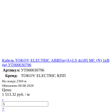
Кабель TOKOV ELECTRIC АВВГнг(А)-LS 4х185 МС (N) 1кВ
(м) УТ000030796
Артикул:
УТ000030796
Бренд:
TOKOV ELECTRIC КПП
На складе 2304 м
Обновлено 06.08.2026
Цена:
1 513.32 руб. / м
-
+