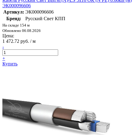
Кабель Русский Свет ВВГнг(А)-LS 5х16 ОК (N PE) 0.66кВ (м)
ЭК000096606
Артикул:
ЭК000096606
Бренд:
Русский Свет КПП
На складе 154 м
Обновлено 06.08.2026
Цена:
1 472.72 руб. / м
-
+
Купить