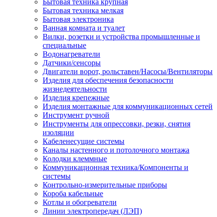
Бытовая техника крупная
Бытовая техника мелкая
Бытовая электроника
Ванная комната и туалет
Вилки, розетки и устройства промышленные и
специальные
Водонагреватели
Датчики/сенсоры
Двигатели ворот, рольставен/Насосы/Вентиляторы
Изделия для обеспечения безопасности
жизнедеятельности
Изделия крепежные
Изделия монтажные для коммуникационных сетей
Инструмент ручной
Инструменты для опрессовки, резки, снятия
изоляции
Кабеленесущие системы
Каналы настенного и потолочного монтажа
Колодки клеммные
Коммуникационная техника/Компоненты и
системы
Контрольно-измерительные приборы
Короба кабельные
Котлы и обогреватели
Линии электропередач (ЛЭП)