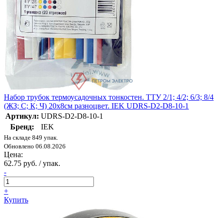
Набор трубок термоусадочных тонкостен. ТТУ 2/1; 4/2; 6/3; 8/4
(ЖЗ; С; К; Ч) 20х8см разноцвет. IEK UDRS-D2-D8-10-1
Артикул:
UDRS-D2-D8-10-1
Бренд:
IEK
На складе 849 упак.
Обновлено 06.08.2026
Цена:
62.75 руб. / упак.
-
+
Купить