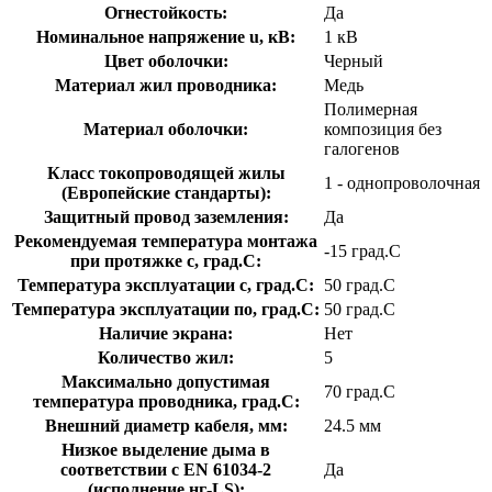
Огнестойкость:
Да
Номинальное напряжение u, кВ:
1 кВ
Цвет оболочки:
Черный
Материал жил проводника:
Медь
Полимерная
Материал оболочки:
композиция без
галогенов
Класс токопроводящей жилы
1 - однопроволочная
(Европейские стандарты):
Защитный провод заземления:
Да
Рекомендуемая температура монтажа
-15 град.C
при протяжке с, град.C:
Температура эксплуатации с, град.C:
50 град.C
Температура эксплуатации по, град.C:
50 град.C
Наличие экрана:
Нет
Количество жил:
5
Максимально допустимая
70 град.C
температура проводника, град.C:
Внешний диаметр кабеля, мм:
24.5 мм
Низкое выделение дыма в
соответствии с EN 61034-2
Да
(исполнение нг-LS):