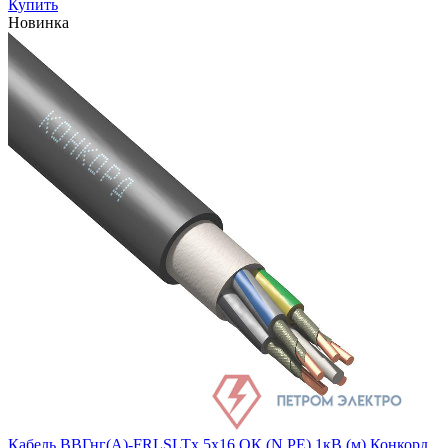
Купить
Новинка
Кабель ВВГнг(А)-FRLSLTx 5х16 ОК (N PE) 1кВ (м) Конкорд