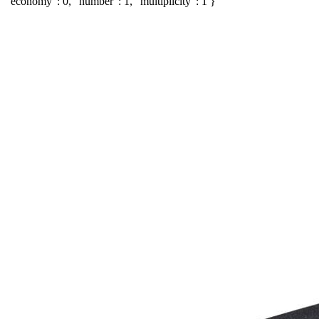
"economy": 0, "number": 1, "multiplicity": 1 }