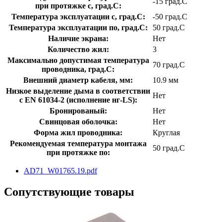
-15 град.C
при протяжке с, град.C:
Температура эксплуатации с, град.C:
-50 град.C
Температура эксплуатации по, град.C:
50 град.C
Наличие экрана:
Нет
Количество жил:
3
Максимально допустимая температура
70 град.C
проводника, град.C:
Внешний диаметр кабеля, мм:
10.9 мм
Низкое выделение дыма в соответствии
Нет
с EN 61034-2 (исполнение нг-LS):
Бронированый:
Нет
Свинцовая оболочка:
Нет
Форма жил проводника:
Круглая
Рекомендуемая температура монтажа
50 град.C
при протяжке по:
AD71_W01765.19.pdf
Сопутствующие товары