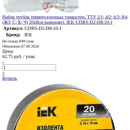
Набор трубок термоусадочных тонкостен. ТТУ 2/1; 4/2; 6/3; 8/4
(ЖЗ; С; К; Ч) 20х8см разноцвет. IEK UDRS-D2-D8-10-1
Артикул:
UDRS-D2-D8-10-1
Бренд:
IEK
На складе 849 упак.
Обновлено 07.08.2026
Цена:
62.75 руб. / упак.
-
+
Купить