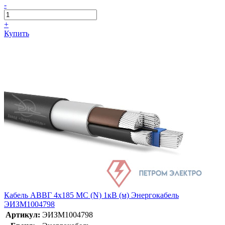
-
+
Купить
Кабель АВВГ 4х185 МС (N) 1кВ (м) Энергокабель
ЭИЗМ1004798
Артикул:
ЭИЗМ1004798