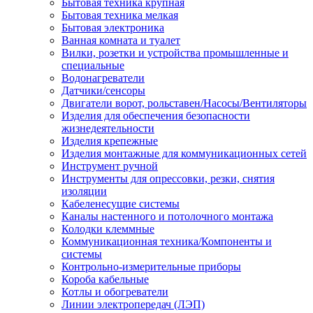
Бытовая техника крупная
Бытовая техника мелкая
Бытовая электроника
Ванная комната и туалет
Вилки, розетки и устройства промышленные и
специальные
Водонагреватели
Датчики/сенсоры
Двигатели ворот, рольставен/Насосы/Вентиляторы
Изделия для обеспечения безопасности
жизнедеятельности
Изделия крепежные
Изделия монтажные для коммуникационных сетей
Инструмент ручной
Инструменты для опрессовки, резки, снятия
изоляции
Кабеленесущие системы
Каналы настенного и потолочного монтажа
Колодки клеммные
Коммуникационная техника/Компоненты и
системы
Контрольно-измерительные приборы
Короба кабельные
Котлы и обогреватели
Линии электропередач (ЛЭП)