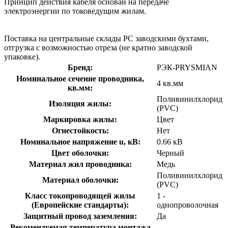
Принцип действия кабеля основан на передаче
электроэнергии по токоведущим жилам.
Поставка на центральные склады РС заводскими бухтами,
отгрузка с возможностью отреза (не кратно заводской
упаковке).
Бренд:
РЭК-PRYSMIAN
Номинальное сечение проводника,
4 кв.мм
кв.мм:
Поливинилхлорид
Изоляция жилы:
(PVC)
Маркировка жилы:
Цвет
Огнестойкость:
Нет
Номинальное напряжение u, кВ:
0.66 кВ
Цвет оболочки:
Черный
Материал жил проводника:
Медь
Поливинилхлорид
Материал оболочки:
(PVC)
Класс токопроводящей жилы
1 -
(Европейские стандарты):
однопроволочная
Защитный провод заземления:
Да
Рекомендуемая температура монтажа