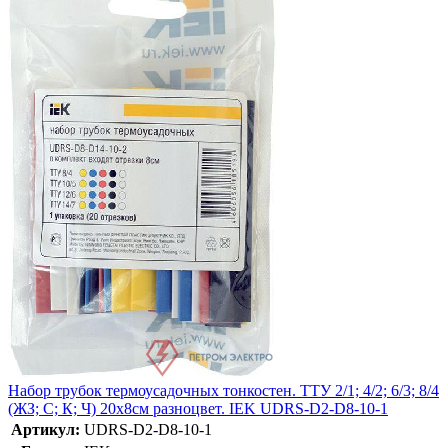
Набор трубок термоусадочных тонкостен. ТТУ 2/1; 4/2; 6/3; 8/4
(ЖЗ; С; К; Ч) 20х8см разноцвет. IEK UDRS-D2-D8-10-1
Артикул:
UDRS-D2-D8-10-1