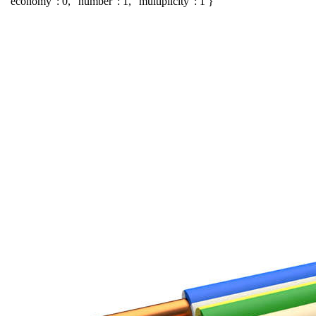
"economy": 0, "number": 1, "multiplicity": 1 }