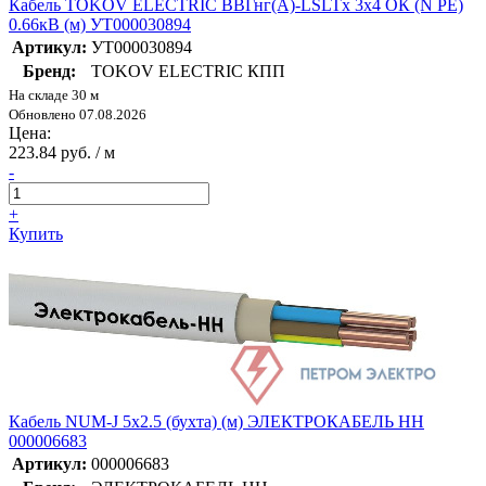
Кабель TOKOV ELECTRIC ВВГнг(А)-LSLTx 3х4 ОК (N PE)
0.66кВ (м) УТ000030894
Артикул:
УТ000030894
Бренд:
TOKOV ELECTRIC КПП
На складе 30 м
Обновлено 07.08.2026
Цена:
223.84 руб. / м
-
+
Купить
Кабель NUM-J 5х2.5 (бухта) (м) ЭЛЕКТРОКАБЕЛЬ НН
000006683
Артикул:
000006683