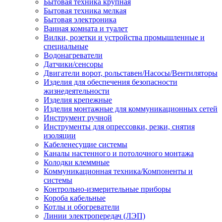
Бытовая техника крупная
Бытовая техника мелкая
Бытовая электроника
Ванная комната и туалет
Вилки, розетки и устройства промышленные и
специальные
Водонагреватели
Датчики/сенсоры
Двигатели ворот, рольставен/Насосы/Вентиляторы
Изделия для обеспечения безопасности
жизнедеятельности
Изделия крепежные
Изделия монтажные для коммуникационных сетей
Инструмент ручной
Инструменты для опрессовки, резки, снятия
изоляции
Кабеленесущие системы
Каналы настенного и потолочного монтажа
Колодки клеммные
Коммуникационная техника/Компоненты и
системы
Контрольно-измерительные приборы
Короба кабельные
Котлы и обогреватели
Линии электропередач (ЛЭП)