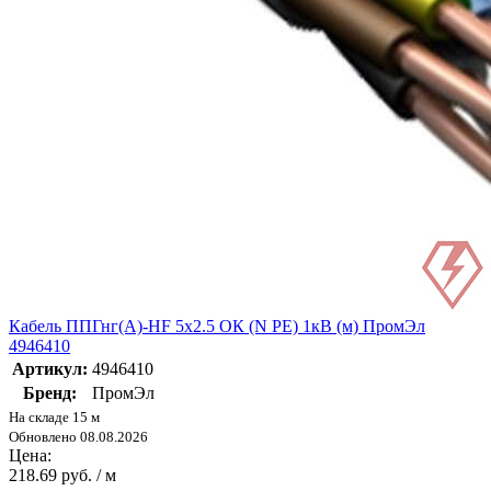
Кабель ППГнг(А)-HF 5х2.5 ОК (N PE) 1кВ (м) ПромЭл
4946410
Артикул:
4946410
Бренд:
ПромЭл
На складе 15 м
Обновлено 08.08.2026
Цена:
218.69 руб. / м