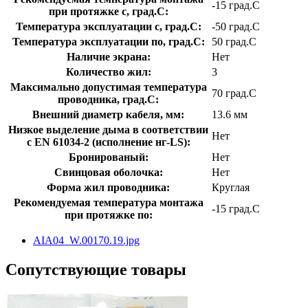
-15 град.C
при протяжке с, град.C:
Температура эксплуатации с, град.C:
-50 град.C
Температура эксплуатации по, град.C:
50 град.C
Наличие экрана:
Нет
Количество жил:
3
Максимально допустимая температура
70 град.C
проводника, град.C:
Внешний диаметр кабеля, мм:
13.6 мм
Низкое выделение дыма в соответствии
Нет
с EN 61034-2 (исполнение нг-LS):
Бронированый:
Нет
Свинцовая оболочка:
Нет
Форма жил проводника:
Круглая
Рекомендуемая температура монтажа
-15 град.C
при протяжке по:
AIA04_W.00170.19.jpg
Сопутствующие товары