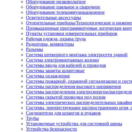
Оборудование низковольтное
Оборудование паяльное и сварочное
Оборудование телекоммуникационное
Осветительные аксессуары
Отопительные приборы/Технологические и инжене
Промышленные программируемые логические кон
Пункты установки измерительных приборов
Рабочая одежда, охрана труда
Радиаторы, конвекторы
Разъемы
Система штекерного монтажа электросети зданий
Система электромонтажных колонн
Системы ввода для кабелей и проводов
Системы защиты шланговые
Системы охлаждения
Системы пожарной, охранной сигнализации и сис
Системы распределения высокого напряжения
Системы распределения электроэнергии/распредел
Системы скрытой проводки под полом
Системы электрических распределительных шкафо
Системы, препятствующие распространению огня, 
Соединители для шлангов и рукавов
Трубы
Установочные устройства для системной шины
Устройства безопасности