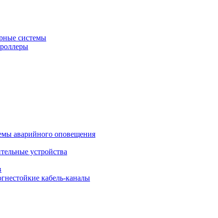
рные системы
троллеры
темы аварийного оповещения
ительные устройства
в
огнестойкие кабель-каналы