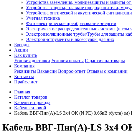
Устройства заземления, молниезащиты и защиты о
Устройства защиты, плавкие предохранители, моду
Устройства оптической и акустической сигнализац
Учетная техника
Фотоэлектрическое преобразование энергии
Электрические распределительные системы (в том 
Электроизоляционные трубы/Трубы для защиты каб
Электроинструменты и аксессуары для них
Бренды
Акции
Как купить
Условия доставки
Условия оплаты
Гарантия на товары
Компания
Реквизиты
Вакансии
Вопрос-ответ
Отзывы о компании
Контакты
Прайс-лист
Главная
Каталог товаров
Кабели и провода
Кабель силовой
Кабель ВВГ-Пнг(А)-LS 3х4 ОК (N PE) 0.66кВ (бухта) (
Кабель ВВГ-Пнг(А)-LS 3х4 ОК