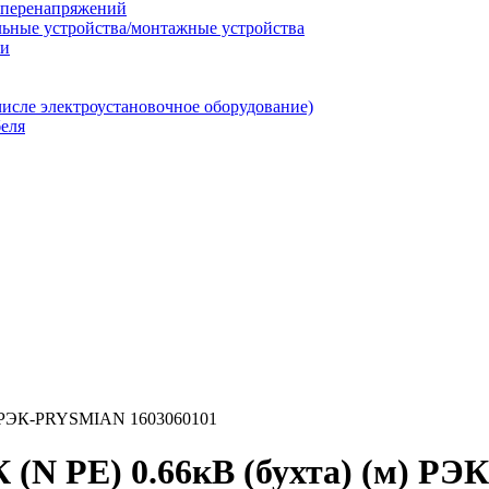
т перенапряжений
льные устройства/монтажные устройства
ии
числе электроустановочное оборудование)
еля
м) РЭК-PRYSMIAN 1603060101
 (N PE) 0.66кВ (бухта) (м) Р