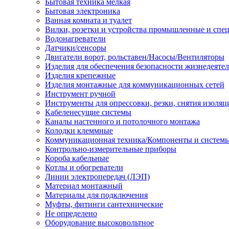
Бытовая техника мелкая
Бытовая электроника
Ванная комната и туалет
Вилки, розетки и устройства промышленные и спе
Водонагреватели
Датчики/сенсоры
Двигатели ворот, рольставен/Насосы/Вентиляторы
Изделия для обеспечения безопасности жизнедеяте
Изделия крепежные
Изделия монтажные для коммуникационных сетей
Инструмент ручной
Инструменты для опрессовки, резки, снятия изоляц
Кабеленесущие системы
Каналы настенного и потолочного монтажа
Колодки клеммные
Коммуникационная техника/Компоненты и систем
Контрольно-измерительные приборы
Короба кабельные
Котлы и обогреватели
Линии электропередач (ЛЭП)
Материал монтажный
Материалы для подключения
Муфты, фитинги сантехнические
Не определено
Оборудование высоковольтное