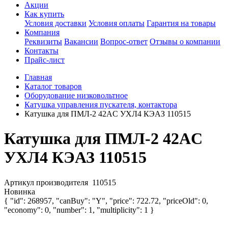
Акции
Как купить
Условия доставки
Условия оплаты
Гарантия на товары
Компания
Реквизиты
Вакансии
Вопрос-ответ
Отзывы о компании
Контакты
Прайс-лист
Главная
Каталог товаров
Оборудование низковольтное
Катушка управления пускателя, контактора
Катушка для ПМЛ-2 42AC УХЛ4 КЭАЗ 110515
Катушка для ПМЛ-2 42AC
УХЛ4 КЭАЗ 110515
Артикул производителя
110515
Новинка
{ "id": 268957, "canBuy": "Y", "price": 722.72, "priceOld": 0,
"economy": 0, "number": 1, "multiplicity": 1 }