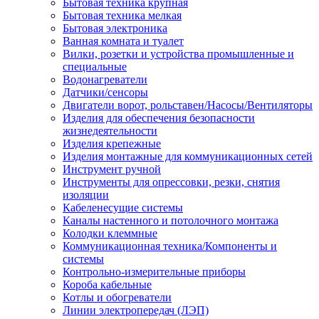
Бытовая техника крупная
Бытовая техника мелкая
Бытовая электроника
Ванная комната и туалет
Вилки, розетки и устройства промышленные и
специальные
Водонагреватели
Датчики/сенсоры
Двигатели ворот, рольставен/Насосы/Вентиляторы
Изделия для обеспечения безопасности
жизнедеятельности
Изделия крепежные
Изделия монтажные для коммуникационных сетей
Инструмент ручной
Инструменты для опрессовки, резки, снятия
изоляции
Кабеленесущие системы
Каналы настенного и потолочного монтажа
Колодки клеммные
Коммуникационная техника/Компоненты и
системы
Контрольно-измерительные приборы
Короба кабельные
Котлы и обогреватели
Линии электропередач (ЛЭП)