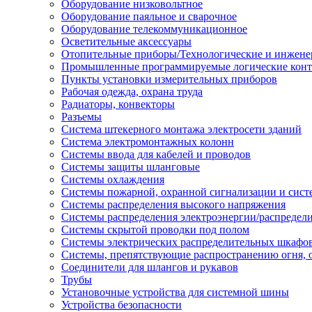
Оборудование низковольтное
Оборудование паяльное и сварочное
Оборудование телекоммуникационное
Осветительные аксессуары
Отопительные приборы/Технологические и инжене
Промышленные программируемые логические кон
Пункты установки измерительных приборов
Рабочая одежда, охрана труда
Радиаторы, конвекторы
Разъемы
Система штекерного монтажа электросети зданий
Система электромонтажных колонн
Системы ввода для кабелей и проводов
Системы защиты шланговые
Системы охлаждения
Системы пожарной, охранной сигнализации и сис
Системы распределения высокого напряжения
Системы распределения электроэнергии/распредел
Системы скрытой проводки под полом
Системы электрических распределительных шкафо
Системы, препятствующие распространению огня, 
Соединители для шлангов и рукавов
Трубы
Установочные устройства для системной шины
Устройства безопасности