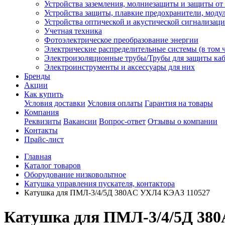
Устройства заземления, молниезащиты и защиты о
Устройства защиты, плавкие предохранители, моду
Устройства оптической и акустической сигнализац
Учетная техника
Фотоэлектрическое преобразование энергии
Электрические распределительные системы (в том 
Электроизоляционные трубы/Трубы для защиты каб
Электроинструменты и аксессуары для них
Бренды
Акции
Как купить
Условия доставки
Условия оплаты
Гарантия на товары
Компания
Реквизиты
Вакансии
Вопрос-ответ
Отзывы о компании
Контакты
Прайс-лист
Главная
Каталог товаров
Оборудование низковольтное
Катушка управления пускателя, контактора
Катушка для ПМЛ-3/4/5Д 380AC УХЛ4 КЭАЗ 110527
Катушка для ПМЛ-3/4/5Д 38