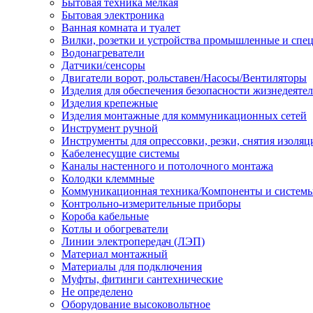
Бытовая техника мелкая
Бытовая электроника
Ванная комната и туалет
Вилки, розетки и устройства промышленные и спе
Водонагреватели
Датчики/сенсоры
Двигатели ворот, рольставен/Насосы/Вентиляторы
Изделия для обеспечения безопасности жизнедеяте
Изделия крепежные
Изделия монтажные для коммуникационных сетей
Инструмент ручной
Инструменты для опрессовки, резки, снятия изоляц
Кабеленесущие системы
Каналы настенного и потолочного монтажа
Колодки клеммные
Коммуникационная техника/Компоненты и систем
Контрольно-измерительные приборы
Короба кабельные
Котлы и обогреватели
Линии электропередач (ЛЭП)
Материал монтажный
Материалы для подключения
Муфты, фитинги сантехнические
Не определено
Оборудование высоковольтное