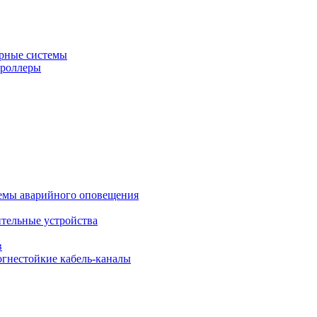
рные системы
троллеры
темы аварийного оповещения
ительные устройства
в
огнестойкие кабель-каналы