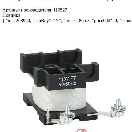
Артикул производителя
110527
Новинка
{ "id": 268960, "canBuy": "Y", "price": 865.3, "priceOld": 0, "econo