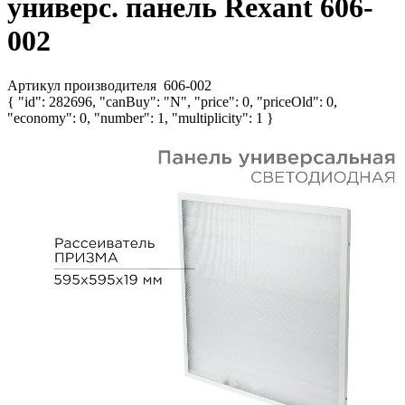
универс. панель Rexant 606-
002
Артикул производителя
606-002
{ "id": 282696, "canBuy": "N", "price": 0, "priceOld": 0,
"economy": 0, "number": 1, "multiplicity": 1 }