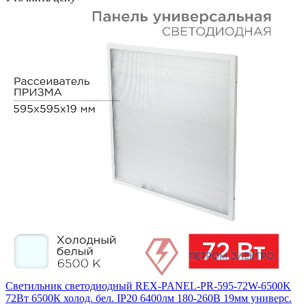
Светильник светодиодный REX-PANEL-PR-595-72W-6500K
72Вт 6500К холод. бел. IP20 6400лм 180-260В 19мм универс.