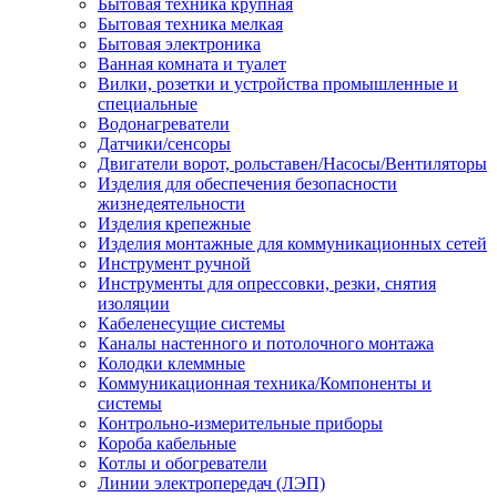
Бытовая техника крупная
Бытовая техника мелкая
Бытовая электроника
Ванная комната и туалет
Вилки, розетки и устройства промышленные и
специальные
Водонагреватели
Датчики/сенсоры
Двигатели ворот, рольставен/Насосы/Вентиляторы
Изделия для обеспечения безопасности
жизнедеятельности
Изделия крепежные
Изделия монтажные для коммуникационных сетей
Инструмент ручной
Инструменты для опрессовки, резки, снятия
изоляции
Кабеленесущие системы
Каналы настенного и потолочного монтажа
Колодки клеммные
Коммуникационная техника/Компоненты и
системы
Контрольно-измерительные приборы
Короба кабельные
Котлы и обогреватели
Линии электропередач (ЛЭП)