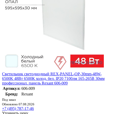
Светильник светодиодный REX-PANEL-OP-30mm-48W-
6500K 48Вт 6500К холод. бел. IP20 7100лм 165-265В 30мм
профессионал. панель Rexant 606-009
Артикул:
606-009
Бренд:
Rexant
Под заказ
Обновлено 07.08.2026
+7 (495) 787-17-46
Уточнить цену