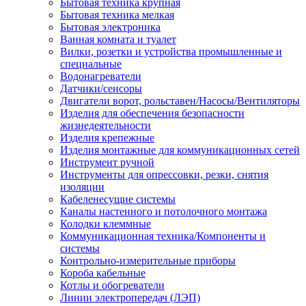
Бытовая техника крупная
Бытовая техника мелкая
Бытовая электроника
Ванная комната и туалет
Вилки, розетки и устройства промышленные и
специальные
Водонагреватели
Датчики/сенсоры
Двигатели ворот, рольставен/Насосы/Вентиляторы
Изделия для обеспечения безопасности
жизнедеятельности
Изделия крепежные
Изделия монтажные для коммуникационных сетей
Инструмент ручной
Инструменты для опрессовки, резки, снятия
изоляции
Кабеленесущие системы
Каналы настенного и потолочного монтажа
Колодки клеммные
Коммуникационная техника/Компоненты и
системы
Контрольно-измерительные приборы
Короба кабельные
Котлы и обогреватели
Линии электропередач (ЛЭП)