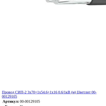
Провод СИП-2 3х70+1х54.6+1х16 0.6/1кВ (м) Цветлит 00-
00129105
Артикул:
00-00129105