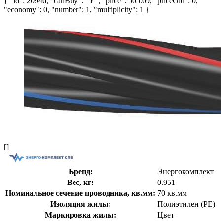
{ "id": 20946, "canBuy": "Y", "price": 505.09, "priceOld": 0,
"economy": 0, "number": 1, "multiplicity": 1 }
[]
Бренд:
Энергокомплект
Вес, кг:
0.951
Номинальное сечение проводника, кв.мм:
70 кв.мм
Изоляция жилы:
Полиэтилен (PE)
Маркировка жилы:
Цвет