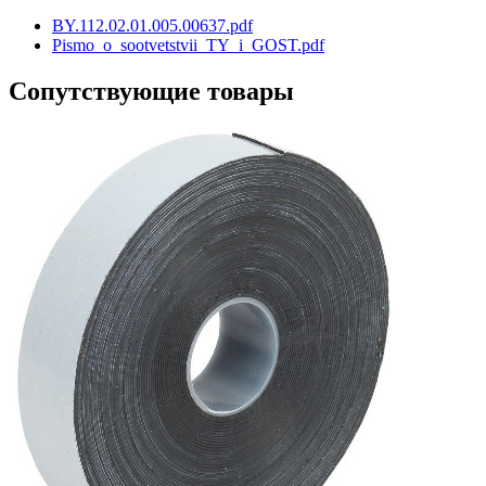
BY.112.02.01.005.00637.pdf
Pismo_o_sootvetstvii_TY_i_GOST.pdf
Сопутствующие товары