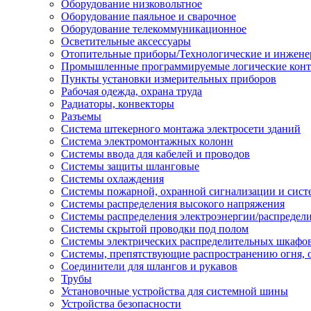
Оборудование низковольтное
Оборудование паяльное и сварочное
Оборудование телекоммуникационное
Осветительные аксессуары
Отопительные приборы/Технологические и инжене
Промышленные программируемые логические кон
Пункты установки измерительных приборов
Рабочая одежда, охрана труда
Радиаторы, конвекторы
Разъемы
Система штекерного монтажа электросети зданий
Система электромонтажных колонн
Системы ввода для кабелей и проводов
Системы защиты шланговые
Системы охлаждения
Системы пожарной, охранной сигнализации и сис
Системы распределения высокого напряжения
Системы распределения электроэнергии/распредел
Системы скрытой проводки под полом
Системы электрических распределительных шкафо
Системы, препятствующие распространению огня, 
Соединители для шлангов и рукавов
Трубы
Установочные устройства для системной шины
Устройства безопасности