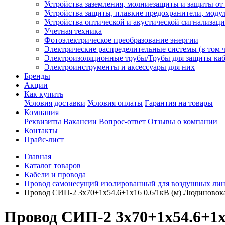
Устройства заземления, молниезащиты и защиты о
Устройства защиты, плавкие предохранители, моду
Устройства оптической и акустической сигнализац
Учетная техника
Фотоэлектрическое преобразование энергии
Электрические распределительные системы (в том 
Электроизоляционные трубы/Трубы для защиты каб
Электроинструменты и аксессуары для них
Бренды
Акции
Как купить
Условия доставки
Условия оплаты
Гарантия на товары
Компания
Реквизиты
Вакансии
Вопрос-ответ
Отзывы о компании
Контакты
Прайс-лист
Главная
Каталог товаров
Кабели и провода
Провод самонесущий изолированный для воздушных лин
Провод СИП-2 3х70+1х54.6+1х16 0.6/1кВ (м) Людиновок
Провод СИП-2 3х70+1х54.6+1х