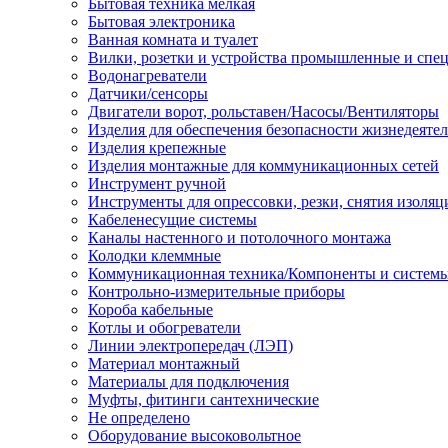
Бытовая техника мелкая
Бытовая электроника
Ванная комната и туалет
Вилки, розетки и устройства промышленные и спе
Водонагреватели
Датчики/сенсоры
Двигатели ворот, рольставен/Насосы/Вентиляторы
Изделия для обеспечения безопасности жизнедеяте
Изделия крепежные
Изделия монтажные для коммуникационных сетей
Инструмент ручной
Инструменты для опрессовки, резки, снятия изоляц
Кабеленесущие системы
Каналы настенного и потолочного монтажа
Колодки клеммные
Коммуникационная техника/Компоненты и систем
Контрольно-измерительные приборы
Короба кабельные
Котлы и обогреватели
Линии электропередач (ЛЭП)
Материал монтажный
Материалы для подключения
Муфты, фитинги сантехнические
Не определено
Оборудование высоковольтное