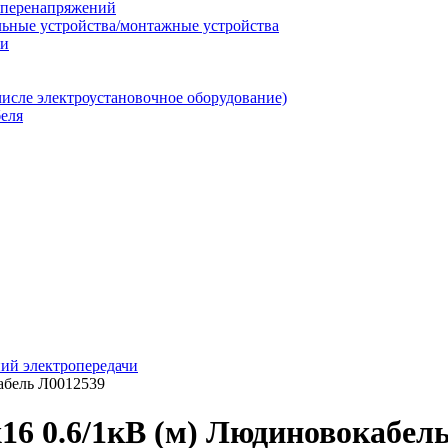
т перенапряжений
льные устройства/монтажные устройства
ии
числе электроустановочное оборудование)
еля
ий электропередачи
абель Л0012539
16 0.6/1кВ (м) Людиновокабел