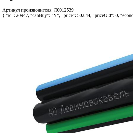
Артикул производителя
Л0012539
{ "id": 20947, "canBuy": "Y", "price": 502.44, "priceOld": 0, "econo