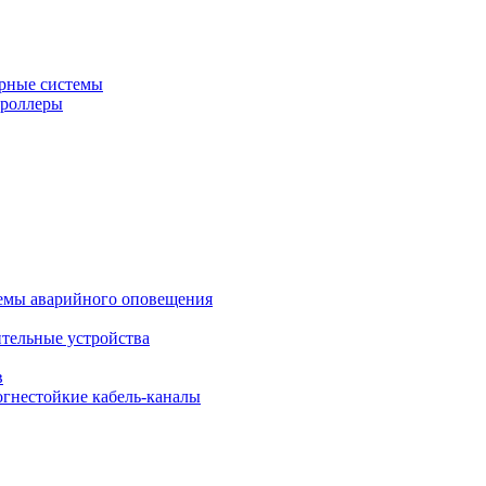
рные системы
троллеры
темы аварийного оповещения
ительные устройства
в
огнестойкие кабель-каналы