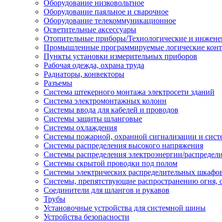
Оборудование низковольтное
Оборудование паяльное и сварочное
Оборудование телекоммуникационное
Осветительные аксессуары
Отопительные приборы/Технологические и инжене
Промышленные программируемые логические кон
Пункты установки измерительных приборов
Рабочая одежда, охрана труда
Радиаторы, конвекторы
Разъемы
Система штекерного монтажа электросети зданий
Система электромонтажных колонн
Системы ввода для кабелей и проводов
Системы защиты шланговые
Системы охлаждения
Системы пожарной, охранной сигнализации и сис
Системы распределения высокого напряжения
Системы распределения электроэнергии/распредел
Системы скрытой проводки под полом
Системы электрических распределительных шкафо
Системы, препятствующие распространению огня, 
Соединители для шлангов и рукавов
Трубы
Установочные устройства для системной шины
Устройства безопасности