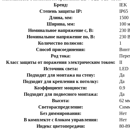
Бренд:
IEK
Степень защиты IP:
IP65
Длина, мм:
1500
Ширина, мм:
100 
Номинальное напряжение с, В:
230 
Номинальное напряжение по, В:
230 
Количество полюсов:
1
Способ присоединения:
Винт
Род тока:
Пере
Класс защиты от поражения электрическим током:
II
Источник света:
LED 
Подходит для монтажа на стену:
Да
Подходит для крепления к потолку:
Да
Коэффициент мощности:
0.9
Подходит для подвесного монтажа:
Да
Высота:
62 м
Светораспределение:
Симм
Без диммирования:
Нет
В комплекте с блоком управления:
Нет
Индекс цветопередачи:
80-89