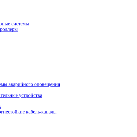
рные системы
троллеры
темы аварийного оповещения
ительные устройства
в
огнестойкие кабель-каналы