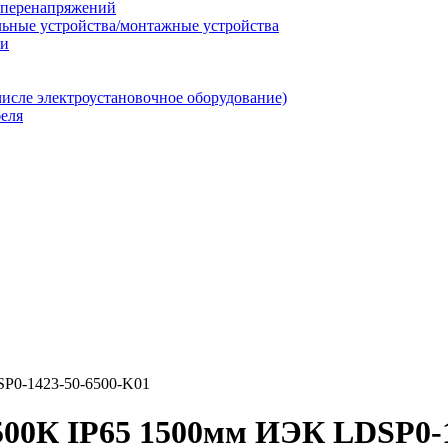
т перенапряжений
льные устройства/монтажные устройства
ии
числе электроустановочное оборудование)
еля
P0-1423-50-6500-K01
500К IP65 1500мм ИЭК LDSP0-1