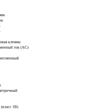
 мм
мм
В
В
овая клемма
менный ток (AC)
несменный
м
етричный
 (класс 1В)