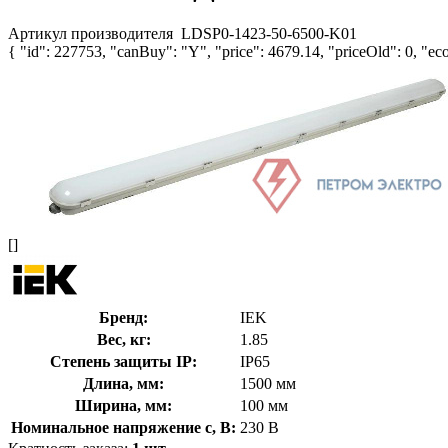
Артикул производителя
LDSP0-1423-50-6500-K01
{ "id": 227753, "canBuy": "Y", "price": 4679.14, "priceOld": 0, "eco
[]
Бренд:
IEK
Вес, кг:
1.85
Степень защиты IP:
IP65
Длина, мм:
1500 мм
Ширина, мм:
100 мм
Номинальное напряжение с, В:
230 В