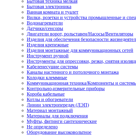
Бытовая техника мелкая
Бытовая электроника
Ванная комната и туалет
Вилки, розетки и устройства промышленные и спе
Водонагреватели
Датчики/сенсоры
Двигатели ворот, рольставен/Насосы/Вентиляторы
Изделия для обеспечения безопасности жизнедеяте
Изделия крепежные
Изделия монтажные для коммуникационных сетей
Инструмент ручной
Инструменты для опрессовки, резки, снятия изоляц
Кабеленесущие системы
Каналы настенного и потолочного монтажа
Колодки клеммные
Коммуникационная техника/Компоненты и систем
Контрольно-измерительные приборы
Короба кабельные
Котлы и обогреватели
Линии электропередач (ЛЭП)
Материал монтажный
Материалы для подключения
Муфты, фитинги сантехнические
Не определено
Оборудование высоковольтное