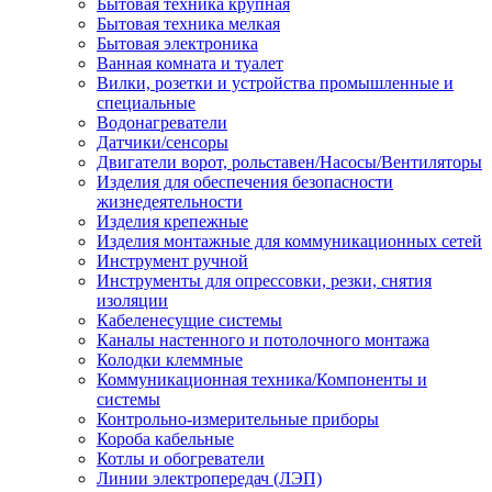
Бытовая техника крупная
Бытовая техника мелкая
Бытовая электроника
Ванная комната и туалет
Вилки, розетки и устройства промышленные и
специальные
Водонагреватели
Датчики/сенсоры
Двигатели ворот, рольставен/Насосы/Вентиляторы
Изделия для обеспечения безопасности
жизнедеятельности
Изделия крепежные
Изделия монтажные для коммуникационных сетей
Инструмент ручной
Инструменты для опрессовки, резки, снятия
изоляции
Кабеленесущие системы
Каналы настенного и потолочного монтажа
Колодки клеммные
Коммуникационная техника/Компоненты и
системы
Контрольно-измерительные приборы
Короба кабельные
Котлы и обогреватели
Линии электропередач (ЛЭП)