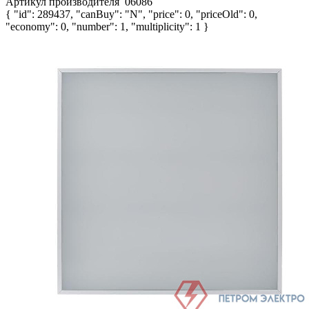
Артикул производителя
06086
{ "id": 289437, "canBuy": "N", "price": 0, "priceOld": 0,
"economy": 0, "number": 1, "multiplicity": 1 }