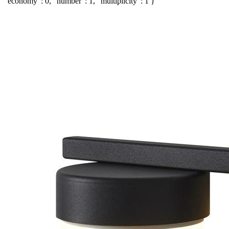
"economy": 0, "number": 1, "multiplicity": 1 }