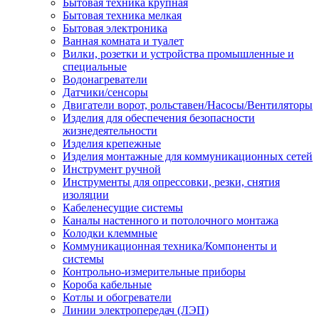
Бытовая техника крупная
Бытовая техника мелкая
Бытовая электроника
Ванная комната и туалет
Вилки, розетки и устройства промышленные и
специальные
Водонагреватели
Датчики/сенсоры
Двигатели ворот, рольставен/Насосы/Вентиляторы
Изделия для обеспечения безопасности
жизнедеятельности
Изделия крепежные
Изделия монтажные для коммуникационных сетей
Инструмент ручной
Инструменты для опрессовки, резки, снятия
изоляции
Кабеленесущие системы
Каналы настенного и потолочного монтажа
Колодки клеммные
Коммуникационная техника/Компоненты и
системы
Контрольно-измерительные приборы
Короба кабельные
Котлы и обогреватели
Линии электропередач (ЛЭП)