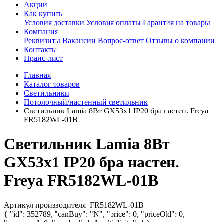
Акции
Как купить
Условия доставки
Условия оплаты
Гарантия на товары
Компания
Реквизиты
Вакансии
Вопрос-ответ
Отзывы о компании
Контакты
Прайс-лист
Главная
Каталог товаров
Светильники
Потолочный/настенный светильник
Светильник Lamia 8Вт GX53х1 IP20 бра настен. Freya
FR5182WL-01B
Светильник Lamia 8Вт
GX53х1 IP20 бра настен.
Freya FR5182WL-01B
Артикул производителя
FR5182WL-01B
{ "id": 352789, "canBuy": "N", "price": 0, "priceOld": 0,