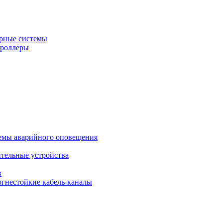
рные системы
троллеры
темы аварийного оповещения
ительные устройства
в
огнестойкие кабель-каналы