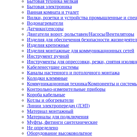
Бытовая техника мелкая
Бытовая электроника
Ванная комната и туалет
Вилки, розетки и устройства промышленные и спе
Водонагреватели
Датчики/сенсоры
Двигатели ворот, рольставен/Насосы/Вентиляторы
Изделия для обеспечения безопасности жизнедеяте
Изделия крепежные
Изделия монтажные для коммуникационных сетей
Инструмент ручной
Инструменты для опрессовки, резки, снятия изоляц
Кабеленесущие системы
Каналы настенного и потолочного монтажа
Колодки клеммные
Коммуникационная техника/Компоненты и систем
Контрольно-измерительные приборы
Короба кабельные
Котлы и обогреватели
Линии электропередач (ЛЭП)
Материал монтажный
Материалы для подключения
Муфты, фитинги сантехнические
Не определено
Оборудование высоковольтное