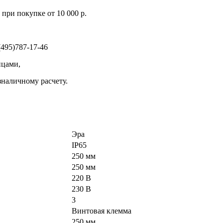
при покупке от 10 000 р.
495)787-17-46
ицами,
зналичному расчету.
Эра
IP65
250 мм
250 мм
220 В
230 В
3
Винтовая клемма
250 мм