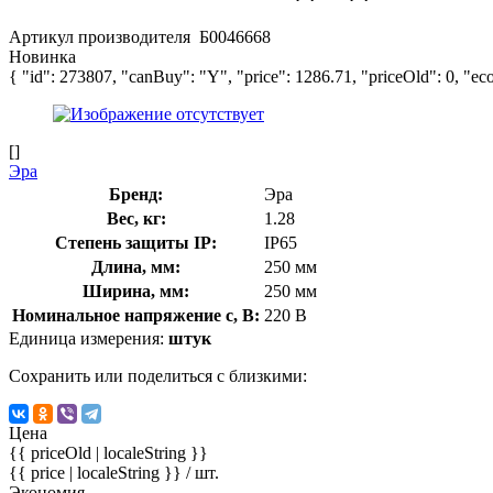
Артикул производителя
Б0046668
Новинка
{ "id": 273807, "canBuy": "Y", "price": 1286.71, "priceOld": 0, "eco
[]
Эра
Бренд:
Эра
Вес, кг:
1.28
Степень защиты IP:
IP65
Длина, мм:
250 мм
Ширина, мм:
250 мм
Номинальное напряжение с, В:
220 В
Единица измерения:
штук
Сохранить или поделиться с близкими:
Цена
{{ priceOld | localeString }}
{{ price | localeString }}
/ шт.
Экономия