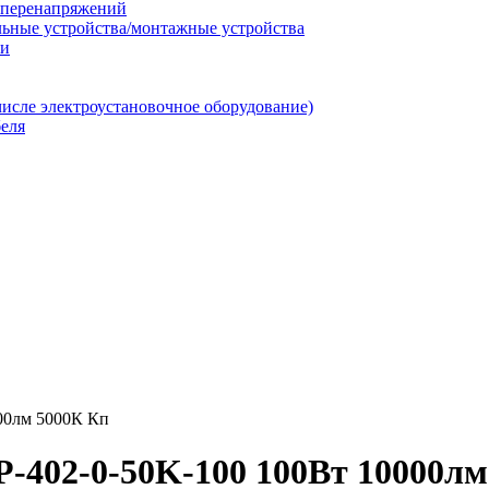
т перенапряжений
льные устройства/монтажные устройства
ии
числе электроустановочное оборудование)
еля
00лм 5000К Кп
-402-0-50K-100 100Вт 10000лм