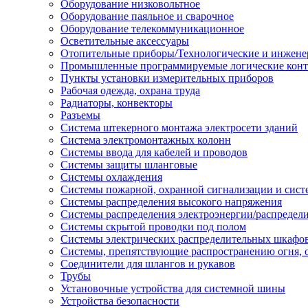
Оборудование низковольтное
Оборудование паяльное и сварочное
Оборудование телекоммуникационное
Осветительные аксессуары
Отопительные приборы/Технологические и инжене
Промышленные программируемые логические кон
Пункты установки измерительных приборов
Рабочая одежда, охрана труда
Радиаторы, конвекторы
Разъемы
Система штекерного монтажа электросети зданий
Система электромонтажных колонн
Системы ввода для кабелей и проводов
Системы защиты шланговые
Системы охлаждения
Системы пожарной, охранной сигнализации и сис
Системы распределения высокого напряжения
Системы распределения электроэнергии/распредел
Системы скрытой проводки под полом
Системы электрических распределительных шкафо
Системы, препятствующие распространению огня, 
Соединители для шлангов и рукавов
Трубы
Установочные устройства для системной шины
Устройства безопасности