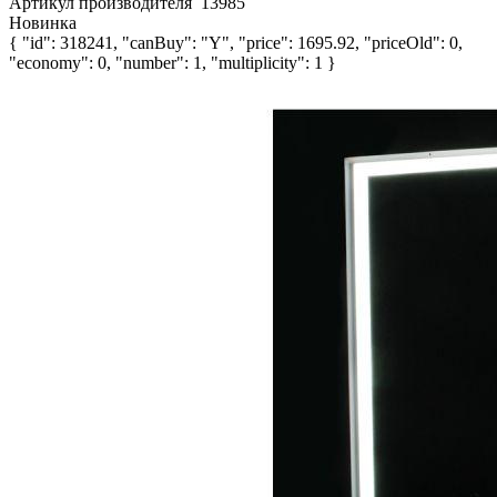
Артикул производителя
13985
Новинка
{ "id": 318241, "canBuy": "Y", "price": 1695.92, "priceOld": 0,
"economy": 0, "number": 1, "multiplicity": 1 }