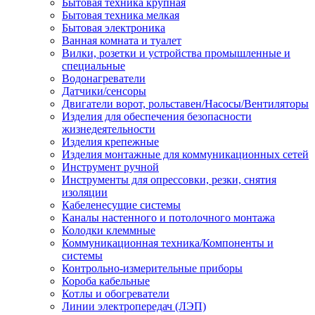
Бытовая техника крупная
Бытовая техника мелкая
Бытовая электроника
Ванная комната и туалет
Вилки, розетки и устройства промышленные и
специальные
Водонагреватели
Датчики/сенсоры
Двигатели ворот, рольставен/Насосы/Вентиляторы
Изделия для обеспечения безопасности
жизнедеятельности
Изделия крепежные
Изделия монтажные для коммуникационных сетей
Инструмент ручной
Инструменты для опрессовки, резки, снятия
изоляции
Кабеленесущие системы
Каналы настенного и потолочного монтажа
Колодки клеммные
Коммуникационная техника/Компоненты и
системы
Контрольно-измерительные приборы
Короба кабельные
Котлы и обогреватели
Линии электропередач (ЛЭП)