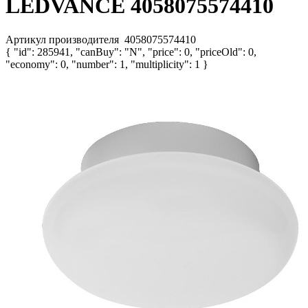
LEDVANCE 4058075574410
Артикул производителя
4058075574410
{ "id": 285941, "canBuy": "N", "price": 0, "priceOld": 0,
"economy": 0, "number": 1, "multiplicity": 1 }