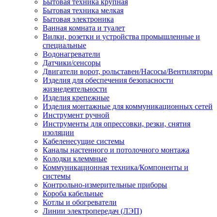
Бытовая техника крупная
Бытовая техника мелкая
Бытовая электроника
Ванная комната и туалет
Вилки, розетки и устройства промышленные и
специальные
Водонагреватели
Датчики/сенсоры
Двигатели ворот, рольставен/Насосы/Вентиляторы
Изделия для обеспечения безопасности
жизнедеятельности
Изделия крепежные
Изделия монтажные для коммуникационных сетей
Инструмент ручной
Инструменты для опрессовки, резки, снятия
изоляции
Кабеленесущие системы
Каналы настенного и потолочного монтажа
Колодки клеммные
Коммуникационная техника/Компоненты и
системы
Контрольно-измерительные приборы
Короба кабельные
Котлы и обогреватели
Линии электропередач (ЛЭП)