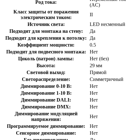
Род тока:
(AC)
Класс защиты от поражения
II
электрическим током:
Источник света:
LED несменный
Подходит для монтажа на стену:
Да
Подходит для крепления к потолку:
Да
Коэффициент мощности:
0.5
Подходит для подвесного монтажа:
Нет
Цоколь (патрон) лампы:
Нет (без)
Высота:
29 мм
Световой выход:
Прямой
Светораспределение:
Симметричный
Диммирование 0-10 В:
Нет
Диммирование 1-10 В:
Нет
Диммирование DALI:
Нет
Диммирование DMX:
Нет
Диммирование модуляцией
Нет
напряжения:
Программируемое диммирование:
Нет
Сенсорное диммирование:
Нет
Без диммирования:
Да