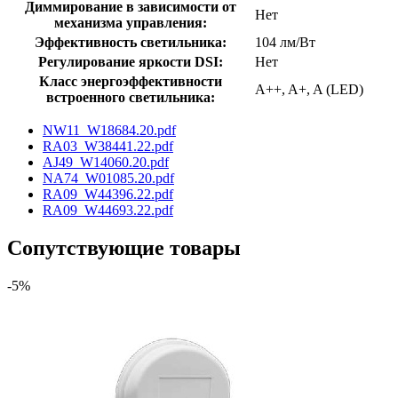
Диммирование в зависимости от
Нет
механизма управления:
Эффективность светильника:
104 лм/Вт
Регулирование яркости DSI:
Нет
Класс энергоэффективности
A++, A+, A (LED)
встроенного светильника:
NW11_W18684.20.pdf
RA03_W38441.22.pdf
AJ49_W14060.20.pdf
NA74_W01085.20.pdf
RA09_W44396.22.pdf
RA09_W44693.22.pdf
Сопутствующие товары
-5%