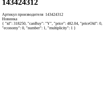
143424312
Артикул производителя
143424312
Новинка
{ "id": 318250, "canBuy": "Y", "price": 482.04, "priceOld": 0,
"economy": 0, "number": 1, "multiplicity": 1 }