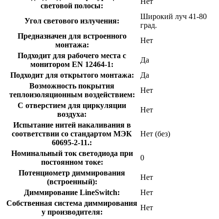
Нет
световой полосы:
Широкий луч 41-80
Угол светового излучения:
град.
Предназначен для встроенного
Нет
монтажа:
Подходит для рабочего места с
Да
монитором EN 12464-1:
Подходит для открытого монтажа:
Да
Возможность покрытия
Нет
теплоизоляционным воздействием:
С отверстием для циркуляции
Нет
воздуха:
Испытание нитей накаливания в
соответствии со стандартом МЭК
Нет (без)
60695-2-11.:
Номинальный ток светодиода при
0
постоянном токе:
Потенциометр диммирования
Нет
(встроенный):
Диммирование LineSwitch:
Нет
Собственная система диммирования
Нет
у производителя: