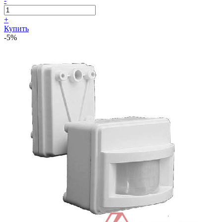
-
+
Купить
-5%