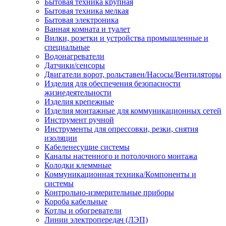
Бытовая техника крупная
Бытовая техника мелкая
Бытовая электроника
Ванная комната и туалет
Вилки, розетки и устройства промышленные и
специальные
Водонагреватели
Датчики/сенсоры
Двигатели ворот, рольставен/Насосы/Вентиляторы
Изделия для обеспечения безопасности
жизнедеятельности
Изделия крепежные
Изделия монтажные для коммуникационных сетей
Инструмент ручной
Инструменты для опрессовки, резки, снятия
изоляции
Кабеленесущие системы
Каналы настенного и потолочного монтажа
Колодки клеммные
Коммуникационная техника/Компоненты и
системы
Контрольно-измерительные приборы
Короба кабельные
Котлы и обогреватели
Линии электропередач (ЛЭП)