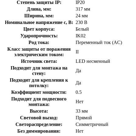
Степень защиты IP:
IP20
Длина, мм:
317 мм
Ширина, мм:
24 мм
Номинальное напряжение с, В:
230 В
Цвет корпуса:
Белый
Ударопрочность:
IK02
Род тока:
Переменный ток (AC)
Класс защиты от поражения
II
электрическим током:
Источник света:
LED несменный
Подходит для монтажа на
Да
стену:
Подходит для крепления к
Да
потолку:
Коэффициент мощности:
0.5
Подходит для подвесного
Нет
монтажа:
Высота:
33 мм
Световой выход:
Прямой
Светораспределение:
Симметричный
Без диммирования:
Нет