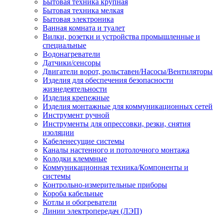
Бытовая техника крупная
Бытовая техника мелкая
Бытовая электроника
Ванная комната и туалет
Вилки, розетки и устройства промышленные и
специальные
Водонагреватели
Датчики/сенсоры
Двигатели ворот, рольставен/Насосы/Вентиляторы
Изделия для обеспечения безопасности
жизнедеятельности
Изделия крепежные
Изделия монтажные для коммуникационных сетей
Инструмент ручной
Инструменты для опрессовки, резки, снятия
изоляции
Кабеленесущие системы
Каналы настенного и потолочного монтажа
Колодки клеммные
Коммуникационная техника/Компоненты и
системы
Контрольно-измерительные приборы
Короба кабельные
Котлы и обогреватели
Линии электропередач (ЛЭП)