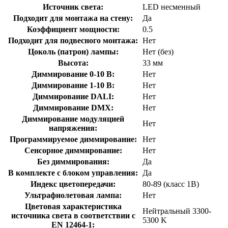
Источник света:
LED несменный
Подходит для монтажа на стену:
Да
Коэффициент мощности:
0.5
Подходит для подвесного монтажа:
Нет
Цоколь (патрон) лампы:
Нет (без)
Высота:
33 мм
Диммирование 0-10 В:
Нет
Диммирование 1-10 В:
Нет
Диммирование DALI:
Нет
Диммирование DMX:
Нет
Диммирование модуляцией
Нет
напряжения:
Программируемое диммирование:
Нет
Сенсорное диммирование:
Нет
Без диммирования:
Да
В комплекте с блоком управления:
Да
Индекс цветопередачи:
80-89 (класс 1В)
Ультрафиолетовая лампа:
Нет
Цветовая характеристика
Нейтральный 3300-
источника света в соответствии с
5300 K
EN 12464-1: