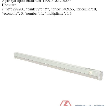
Артикул производителя
LBS-7102-7-4000
Новинка
{ "id": 299266, "canBuy": "Y", "price": 469.55, "priceOld": 0,
"economy": 0, "number": 1, "multiplicity": 1 }