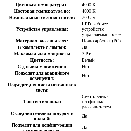
Цветовая температура с:
4000 К
Цветовая температура по:
4000 К
Номинальный световой поток:
700 лм
LED рабочее
Устройство управления:
устройство
управляемый током
Материал рассеивателя:
Поликарбонат (PC)
В комплекте с лампой:
Да
Максимальная мощность:
7 Вт
Цветность:
Белый
С датчиком движения:
Нет
Подходят для аварийного
Нет
освещения:
Подходит для числа источников
1
света:
Светильник с
Тип светильника:
плафоном/
рассеивателем
С соединительным шнуром и
Да
вилкой:
Подходит для конфигурации
Да
световой полосы: