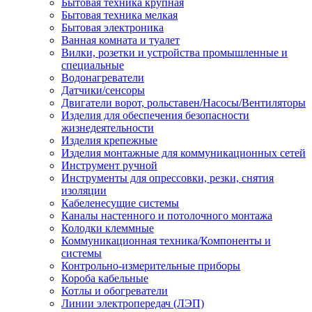
Бытовая техника крупная
Бытовая техника мелкая
Бытовая электроника
Ванная комната и туалет
Вилки, розетки и устройства промышленные и
специальные
Водонагреватели
Датчики/сенсоры
Двигатели ворот, рольставен/Насосы/Вентиляторы
Изделия для обеспечения безопасности
жизнедеятельности
Изделия крепежные
Изделия монтажные для коммуникационных сетей
Инструмент ручной
Инструменты для опрессовки, резки, снятия
изоляции
Кабеленесущие системы
Каналы настенного и потолочного монтажа
Колодки клеммные
Коммуникационная техника/Компоненты и
системы
Контрольно-измерительные приборы
Короба кабельные
Котлы и обогреватели
Линии электропередач (ЛЭП)