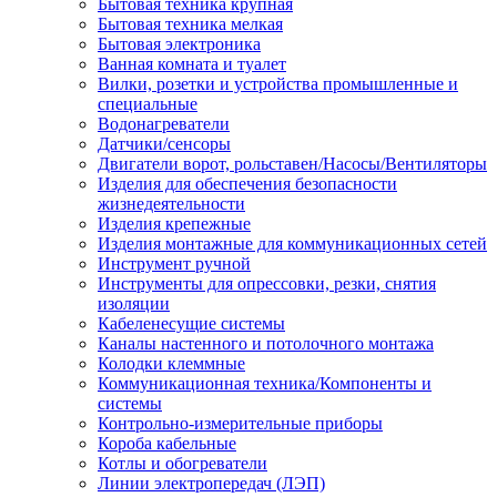
Бытовая техника крупная
Бытовая техника мелкая
Бытовая электроника
Ванная комната и туалет
Вилки, розетки и устройства промышленные и
специальные
Водонагреватели
Датчики/сенсоры
Двигатели ворот, рольставен/Насосы/Вентиляторы
Изделия для обеспечения безопасности
жизнедеятельности
Изделия крепежные
Изделия монтажные для коммуникационных сетей
Инструмент ручной
Инструменты для опрессовки, резки, снятия
изоляции
Кабеленесущие системы
Каналы настенного и потолочного монтажа
Колодки клеммные
Коммуникационная техника/Компоненты и
системы
Контрольно-измерительные приборы
Короба кабельные
Котлы и обогреватели
Линии электропередач (ЛЭП)