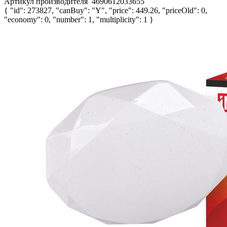
Артикул производителя
4690612033655
{ "id": 273827, "canBuy": "Y", "price": 449.26, "priceOld": 0,
"economy": 0, "number": 1, "multiplicity": 1 }