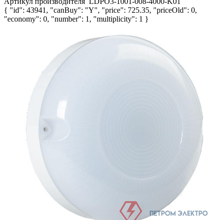
Артикул производителя
LDPO3-1001-008-4000-K01
{ "id": 43941, "canBuy": "Y", "price": 725.35, "priceOld": 0,
"economy": 0, "number": 1, "multiplicity": 1 }