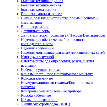
Бытовая техника крупная
Бытовая техника мелкая
Бытовая электроника
Ванная комната и туалет
Вилки, розетки и устройства промышленные и
специальные
Водонагреватели
Датчики/сенсоры
Двигатели ворот, рольставен/Насосы/Вентиляторы
Изделия для обеспечения безопасности
жизнедеятельности
Изделия крепежные
Изделия монтажные для коммуникационных сетей
Инструмент ручной
Инструменты для опрессовки, резки, снятия
изоляции
Кабеленесущие системы
Каналы настенного и потолочного монтажа
Колодки клеммные
Коммуникационная техника/Компоненты и
системы
Контрольно-измерительные приборы
Короба кабельные
Котлы и обогреватели
Линии электропередач (ЛЭП)