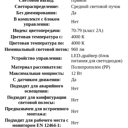
Световой выход:
Прямой
Светораспределение:
Средний световой пучок
Без диммирования:
Да
В комплекте с блоком
Нет
управления:
Индекс цветопередачи:
70-79 (класс 2А)
Цветовая температура с:
4000 К
Цветовая температура по:
4000 К
Номинальный световой поток:
960 лм
LED-драйвер (блок
Устройство управления:
питания для светодиодов)
Материал рассеивателя:
Полипропилен (PP)
Максимальная мощность:
12 Вт
С датчиком движения:
Да
Подходят для аварийного
Нет
освещения:
Подходит для конфигурации
Нет
световой полосы:
Предназначен для встроенного
Нет
монтажа:
Подходит для рабочего места с
Нет
монитором EN 12464-1: