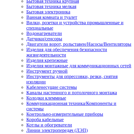
Бытовая техника крупная
Бытовая техника мелкая
Бытовая электроника
Ванная комната и туалет
Вилки, розетки и устройства промышленные и
специальные
Водонагреватели
Датчики/сенсоры
Двигатели ворот, рольставен/Насосы/Вентиляторы
Изделия для обеспечения безопасности
жизнедеятельности
Изделия крепежные
Изделия монтажные для коммуникационных сетей
Инструмент ручной
Инструменты для опрессовки, резки, снятия
изоляции
Кабеленесущие системы
Каналы настенного и потолочного монтажа
Колодки клеммные
Коммуникационная техника/Компоненты и
системы
Контрольно-измерительные приборы
Короба кабельные
Котлы и обогреватели
Линии электропередач (ЛЭП)