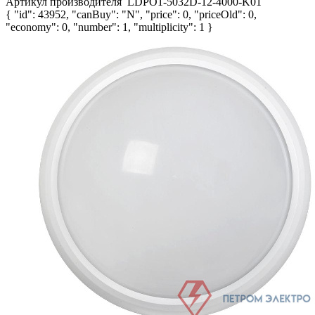
Артикул производителя
LDPO1-5032D-12-4000-K01
{ "id": 43952, "canBuy": "N", "price": 0, "priceOld": 0,
"economy": 0, "number": 1, "multiplicity": 1 }