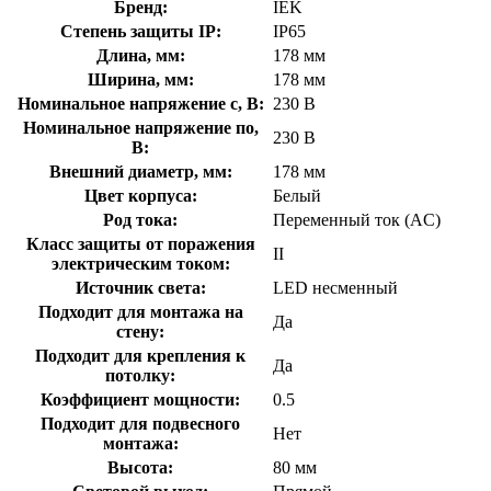
Бренд:
IEK
Степень защиты IP:
IP65
Длина, мм:
178 мм
Ширина, мм:
178 мм
Номинальное напряжение с, В:
230 В
Номинальное напряжение по,
230 В
В:
Внешний диаметр, мм:
178 мм
Цвет корпуса:
Белый
Род тока:
Переменный ток (AC)
Класс защиты от поражения
II
электрическим током:
Источник света:
LED несменный
Подходит для монтажа на
Да
стену:
Подходит для крепления к
Да
потолку:
Коэффициент мощности:
0.5
Подходит для подвесного
Нет
монтажа:
Высота:
80 мм