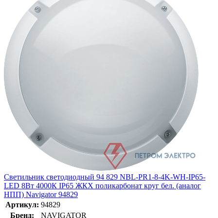
Светильник светодиодный 94 829 NBL-PR1-8-4K-WH-IP65-
LED 8Вт 4000К IP65 ЖКХ поликарбонат круг бел. (аналог
НПП) Navigator 94829
Артикул:
94829
Бренд:
NAVIGATOR