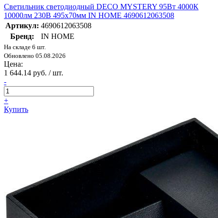
Светильник светодиодный DECO MYSTERY 95Вт 4000К
10000лм 230В 495х70мм IN HOME 4690612063508
Артикул:
4690612063508
Бренд:
IN HOME
На складе 6 шт.
Обновлено 05.08.2026
Цена:
1 644.14 руб. / шт.
-
+
Купить