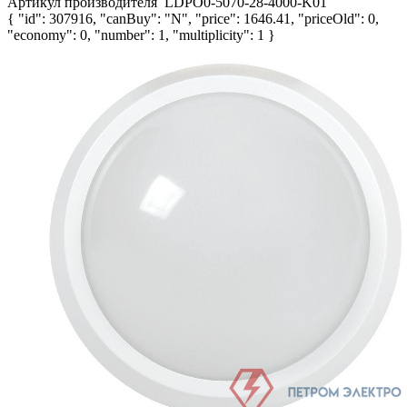
Артикул производителя
LDPO0-5070-28-4000-K01
{ "id": 307916, "canBuy": "N", "price": 1646.41, "priceOld": 0,
"economy": 0, "number": 1, "multiplicity": 1 }