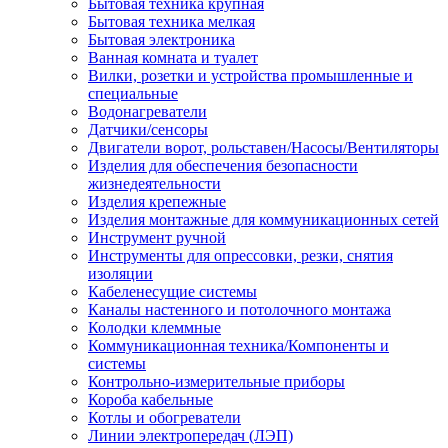
Бытовая техника крупная
Бытовая техника мелкая
Бытовая электроника
Ванная комната и туалет
Вилки, розетки и устройства промышленные и
специальные
Водонагреватели
Датчики/сенсоры
Двигатели ворот, рольставен/Насосы/Вентиляторы
Изделия для обеспечения безопасности
жизнедеятельности
Изделия крепежные
Изделия монтажные для коммуникационных сетей
Инструмент ручной
Инструменты для опрессовки, резки, снятия
изоляции
Кабеленесущие системы
Каналы настенного и потолочного монтажа
Колодки клеммные
Коммуникационная техника/Компоненты и
системы
Контрольно-измерительные приборы
Короба кабельные
Котлы и обогреватели
Линии электропередач (ЛЭП)