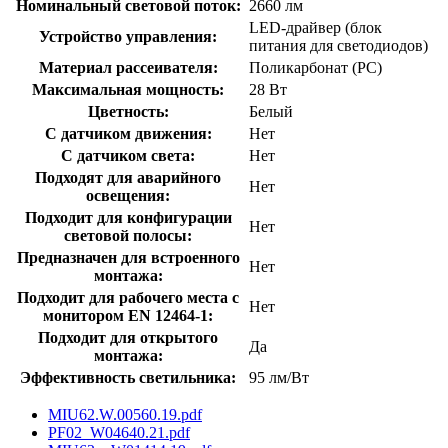
Номинальный световой поток:
2660 лм
LED-драйвер (блок
Устройство управления:
питания для светодиодов)
Материал рассеивателя:
Поликарбонат (PC)
Максимальная мощность:
28 Вт
Цветность:
Белый
С датчиком движения:
Нет
С датчиком света:
Нет
Подходят для аварийного
Нет
освещения:
Подходит для конфигурации
Нет
световой полосы:
Предназначен для встроенного
Нет
монтажа:
Подходит для рабочего места с
Нет
монитором EN 12464-1:
Подходит для открытого
Да
монтажа:
Эффективность светильника:
95 лм/Вт
MIU62.W.00560.19.pdf
PF02_W04640.21.pdf