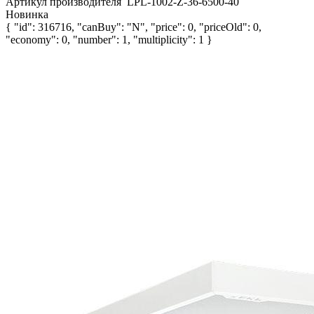
Артикул производителя
LPL-1002-Z-36-6500-40
Новинка
{ "id": 316716, "canBuy": "N", "price": 0, "priceOld": 0,
"economy": 0, "number": 1, "multiplicity": 1 }