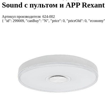
Sound с пультом и APP Rexant
Артикул производителя
624-002
{ "id": 299009, "canBuy": "N", "price": 0, "priceOld": 0, "economy":