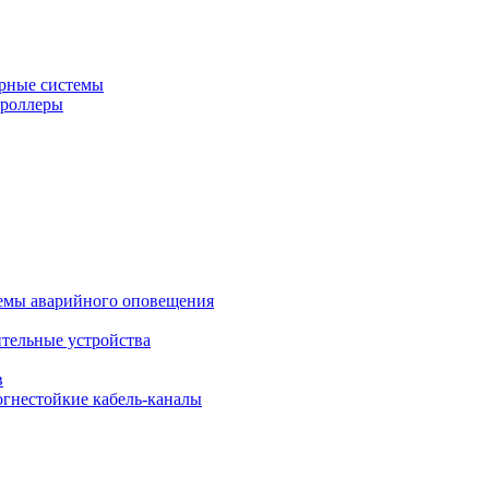
рные системы
троллеры
темы аварийного оповещения
ительные устройства
в
огнестойкие кабель-каналы