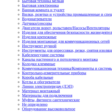
Бытовая техника мелкая
Бытовая электроника
Ванная комната и туалет
Вилки, розетки и устройства промышленные и спе
Водонагреватели
Датчики/сенсоры
Двигатели ворот, рольставен/Насосы/Вентиляторы
Изделия для обеспечения безопасности жизнедеяте
Изделия крепежные
Изделия монтажные для коммуникационных сетей
Инструмент ручной
Инструменты для опрессовки, резки, снятия изоляц
Кабеленесущие системы
Каналы настенного и потолочного монтажа
Колодки клеммные
Коммуникационная техника/Компоненты и систем
Контрольно-измерительные приборы
Короба кабельные
Котлы и обогреватели
Линии электропередач (ЛЭП)
Материал монтажный
Материалы для подключения
Муфты, фитинги сантехнические
Не определено
Оборудование высоковольтное