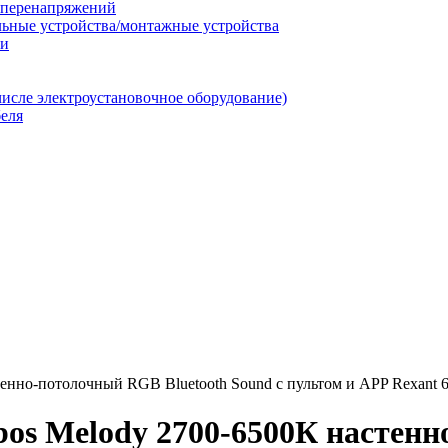
т перенапряжений
льные устройства/монтажные устройства
ии
числе электроустановочное оборудование)
еля
енно-потолочный RGB Bluetooth Sound с пультом и APP Rexant 
os Melody 2700-6500К настенн