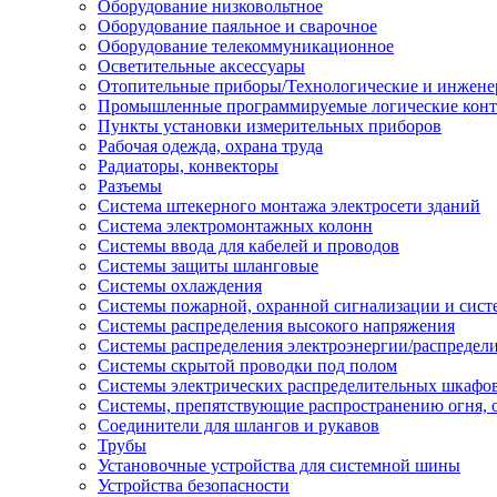
Оборудование низковольтное
Оборудование паяльное и сварочное
Оборудование телекоммуникационное
Осветительные аксессуары
Отопительные приборы/Технологические и инжене
Промышленные программируемые логические кон
Пункты установки измерительных приборов
Рабочая одежда, охрана труда
Радиаторы, конвекторы
Разъемы
Система штекерного монтажа электросети зданий
Система электромонтажных колонн
Системы ввода для кабелей и проводов
Системы защиты шланговые
Системы охлаждения
Системы пожарной, охранной сигнализации и сис
Системы распределения высокого напряжения
Системы распределения электроэнергии/распредел
Системы скрытой проводки под полом
Системы электрических распределительных шкафо
Системы, препятствующие распространению огня, 
Соединители для шлангов и рукавов
Трубы
Установочные устройства для системной шины
Устройства безопасности