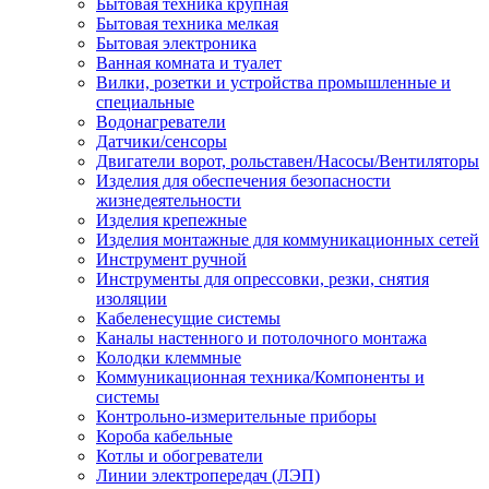
Бытовая техника крупная
Бытовая техника мелкая
Бытовая электроника
Ванная комната и туалет
Вилки, розетки и устройства промышленные и
специальные
Водонагреватели
Датчики/сенсоры
Двигатели ворот, рольставен/Насосы/Вентиляторы
Изделия для обеспечения безопасности
жизнедеятельности
Изделия крепежные
Изделия монтажные для коммуникационных сетей
Инструмент ручной
Инструменты для опрессовки, резки, снятия
изоляции
Кабеленесущие системы
Каналы настенного и потолочного монтажа
Колодки клеммные
Коммуникационная техника/Компоненты и
системы
Контрольно-измерительные приборы
Короба кабельные
Котлы и обогреватели
Линии электропередач (ЛЭП)