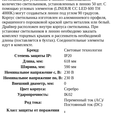
количество светильников, установленных в линию 50 шт. С
помощью угловых элементов (LINER/R CC LED 600 TH
4000K) могут создаваться линии под углом 90 градусов.
Корпус светильника изготовлен из алюминиевого профиля,
окрашенного порошковой краской цвета металлик или белый.
Драйвер расположен внутри корпуса светильника. При
установке светильников в линию необходимо заказать
комплект торцевых крышек и рассеиватель необходимой
длины (поставляется в бухтах). Соединительные элементы
идут в комплекте.
Бренд:
Световые технологии
Степень защиты IP:
IP20
Длина, мм:
618 мм
Ширина, мм:
590 мм
Номинальное напряжение с, В:
230 В
Номинальное напряжение по, В:
230 В
Внешний диаметр, мм:
0
Цвет корпуса:
Серебро
Ударопрочность:
IK02
Переменный ток (AC)/
Род тока:
Постоянный ток (DC)
Класс защиты от поражения
I