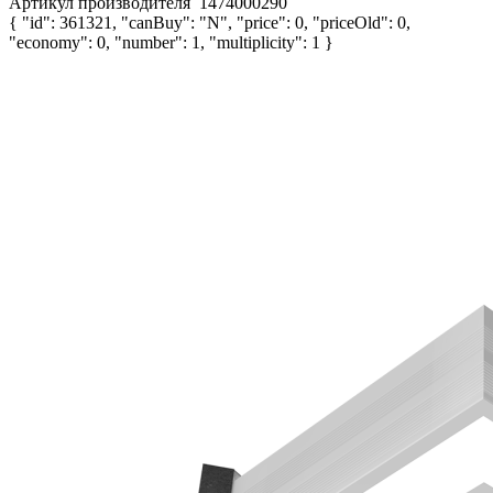
Артикул производителя
1474000290
{ "id": 361321, "canBuy": "N", "price": 0, "priceOld": 0,
"economy": 0, "number": 1, "multiplicity": 1 }