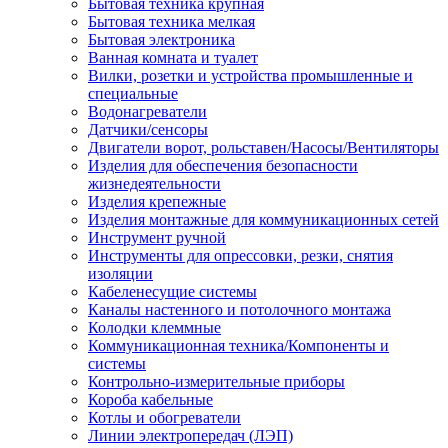
Бытовая техника крупная
Бытовая техника мелкая
Бытовая электроника
Ванная комната и туалет
Вилки, розетки и устройства промышленные и
специальные
Водонагреватели
Датчики/сенсоры
Двигатели ворот, рольставен/Насосы/Вентиляторы
Изделия для обеспечения безопасности
жизнедеятельности
Изделия крепежные
Изделия монтажные для коммуникационных сетей
Инструмент ручной
Инструменты для опрессовки, резки, снятия
изоляции
Кабеленесущие системы
Каналы настенного и потолочного монтажа
Колодки клеммные
Коммуникационная техника/Компоненты и
системы
Контрольно-измерительные приборы
Короба кабельные
Котлы и обогреватели
Линии электропередач (ЛЭП)