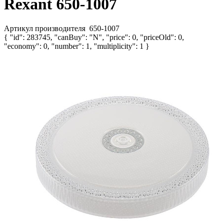
Rexant 650-1007
Артикул производителя
650-1007
{ "id": 283745, "canBuy": "N", "price": 0, "priceOld": 0,
"economy": 0, "number": 1, "multiplicity": 1 }