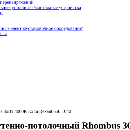
т перенапряжений
льные устройства/монтажные устройства
ии
числе электроустановочное оборудование)
еля
36Вт 4000К Extra Rexant 650-1040
тенно-потолочный Rhombus 36В