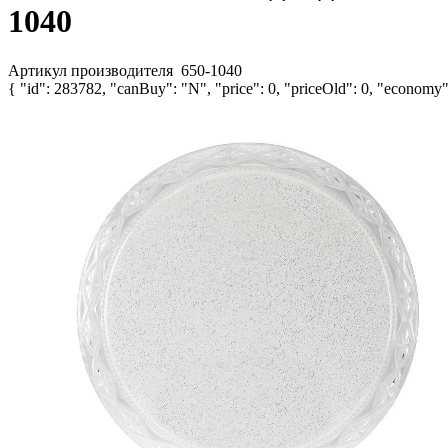
1040
Артикул производителя
650-1040
{ "id": 283782, "canBuy": "N", "price": 0, "priceOld": 0, "economy":