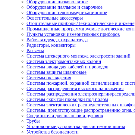
Оборудование низковольтное
Оборудование паяльное и сварочное
Оборудование телекоммуникационное
Осветительные аксессуары
Отопительные приборы/Технологические и инжене
Промышленные программируемые логические кон
Пункты установки измерительных приборов
Рабочая одежда, охрана труда
Радиаторы, конвекторы
Разъемы
Система штекерного монтажа электросети зданий
Система электромонтажных колонн
Системы ввода для кабелей и проводов
Системы защиты шланговые
Системы охлаждения
Системы пожарной, охранной сигнализации и сис
Системы распределения высокого напряжения
Системы распределения электроэнергии/распредел
Системы скрытой проводки под полом
Системы электрических распределительных шкафо
Системы, препятствующие распространению огня, 
Соединители для шлангов и рукавов
Трубы
Установочные устройства для системной шины
Устройства безопасности