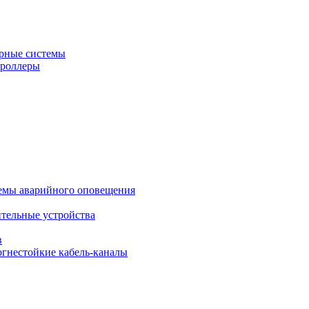
рные системы
троллеры
темы аварийного оповещения
ительные устройства
в
огнестойкие кабель-каналы