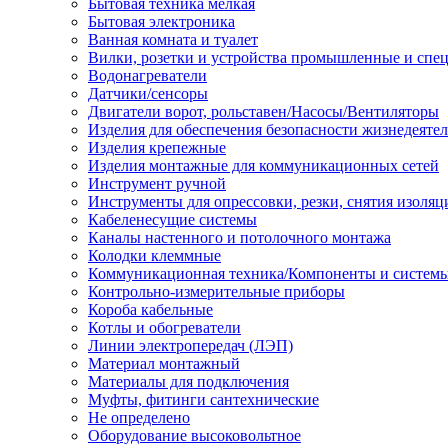
Бытовая техника мелкая
Бытовая электроника
Ванная комната и туалет
Вилки, розетки и устройства промышленные и спе
Водонагреватели
Датчики/сенсоры
Двигатели ворот, рольставен/Насосы/Вентиляторы
Изделия для обеспечения безопасности жизнедеяте
Изделия крепежные
Изделия монтажные для коммуникационных сетей
Инструмент ручной
Инструменты для опрессовки, резки, снятия изоляц
Кабеленесущие системы
Каналы настенного и потолочного монтажа
Колодки клеммные
Коммуникационная техника/Компоненты и систем
Контрольно-измерительные приборы
Короба кабельные
Котлы и обогреватели
Линии электропередач (ЛЭП)
Материал монтажный
Материалы для подключения
Муфты, фитинги сантехнические
Не определено
Оборудование высоковольтное