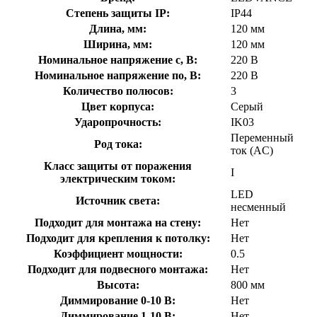
Степень защиты IP:
IP44
Длина, мм:
120 мм
Ширина, мм:
120 мм
Номинальное напряжение с, В:
220 В
Номинальное напряжение по, В:
220 В
Количество полюсов:
3
Цвет корпуса:
Серый
Ударопрочность:
IK03
Переменный
Род тока:
ток (AC)
Класс защиты от поражения
I
электрическим током:
LED
Источник света:
несменный
Подходит для монтажа на стену:
Нет
Подходит для крепления к потолку:
Нет
Коэффициент мощности:
0.5
Подходит для подвесного монтажа:
Нет
Высота:
800 мм
Диммирование 0-10 В:
Нет
Диммирование 1-10 В:
Нет