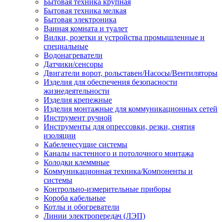
Бытовая техника крупная
Бытовая техника мелкая
Бытовая электроника
Ванная комната и туалет
Вилки, розетки и устройства промышленные и
специальные
Водонагреватели
Датчики/сенсоры
Двигатели ворот, рольставен/Насосы/Вентиляторы
Изделия для обеспечения безопасности
жизнедеятельности
Изделия крепежные
Изделия монтажные для коммуникационных сетей
Инструмент ручной
Инструменты для опрессовки, резки, снятия
изоляции
Кабеленесущие системы
Каналы настенного и потолочного монтажа
Колодки клеммные
Коммуникационная техника/Компоненты и
системы
Контрольно-измерительные приборы
Короба кабельные
Котлы и обогреватели
Линии электропередач (ЛЭП)