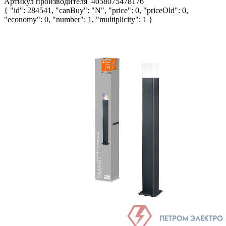
Артикул производителя
4058075478176
{ "id": 284541, "canBuy": "N", "price": 0, "priceOld": 0,
"economy": 0, "number": 1, "multiplicity": 1 }