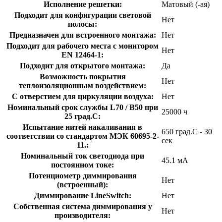
Исполнение решетки:
Матовый (-ая)
Подходит для конфигурации световой
Нет
полосы:
Предназначен для встроенного монтажа:
Нет
Подходит для рабочего места с монитором
Нет
EN 12464-1:
Подходит для открытого монтажа:
Да
Возможность покрытия
Нет
теплоизоляционным воздействием:
С отверстием для циркуляции воздуха:
Нет
Номинальный срок службы L70 / B50 при
25000 ч
25 град.C:
Испытание нитей накаливания в
650 град.C - 30
соответствии со стандартом МЭК 60695-2-
сек
11.:
Номинальный ток светодиода при
45.1 мА
постоянном токе:
Потенциометр диммирования
Нет
(встроенный):
Диммирование LineSwitch:
Нет
Собственная система диммирования у
Нет
производителя: