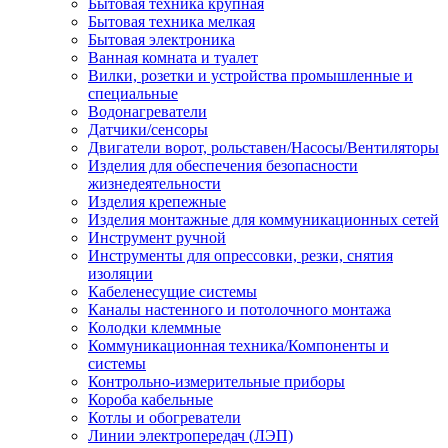
Бытовая техника крупная
Бытовая техника мелкая
Бытовая электроника
Ванная комната и туалет
Вилки, розетки и устройства промышленные и
специальные
Водонагреватели
Датчики/сенсоры
Двигатели ворот, рольставен/Насосы/Вентиляторы
Изделия для обеспечения безопасности
жизнедеятельности
Изделия крепежные
Изделия монтажные для коммуникационных сетей
Инструмент ручной
Инструменты для опрессовки, резки, снятия
изоляции
Кабеленесущие системы
Каналы настенного и потолочного монтажа
Колодки клеммные
Коммуникационная техника/Компоненты и
системы
Контрольно-измерительные приборы
Короба кабельные
Котлы и обогреватели
Линии электропередач (ЛЭП)