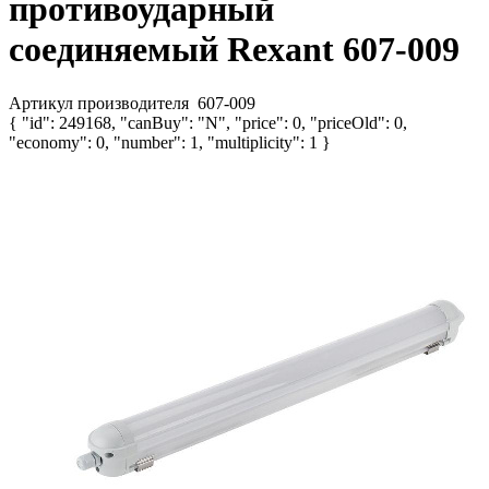
противоударный
соединяемый Rexant 607-009
Артикул производителя
607-009
{ "id": 249168, "canBuy": "N", "price": 0, "priceOld": 0,
"economy": 0, "number": 1, "multiplicity": 1 }