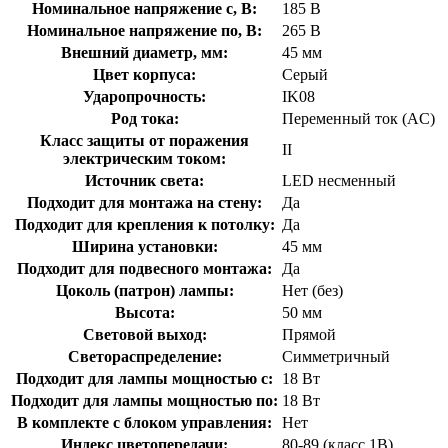
Номинальное напряжение с, В:
185 В
Номинальное напряжение по, В:
265 В
Внешний диаметр, мм:
45 мм
Цвет корпуса:
Серый
Ударопрочность:
IK08
Род тока:
Переменный ток (AC)
Класс защиты от поражения
II
электрическим током:
Источник света:
LED несменный
Подходит для монтажа на стену:
Да
Подходит для крепления к потолку:
Да
Ширина установки:
45 мм
Подходит для подвесного монтажа:
Да
Цоколь (патрон) лампы:
Нет (без)
Высота:
50 мм
Световой выход:
Прямой
Светораспределение:
Симметричный
Подходит для лампы мощностью с:
18 Вт
Подходит для лампы мощностью по:
18 Вт
В комплекте с блоком управления:
Нет
Индекс цветопередачи:
80-89 (класс 1В)