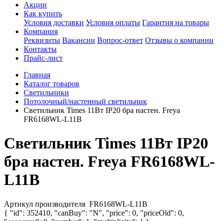
Акции
Как купить
Условия доставки
Условия оплаты
Гарантия на товары
Компания
Реквизиты
Вакансии
Вопрос-ответ
Отзывы о компании
Контакты
Прайс-лист
Главная
Каталог товаров
Светильники
Потолочный/настенный светильник
Светильник Times 11Вт IP20 бра настен. Freya
FR6168WL-L11B
Светильник Times 11Вт IP20
бра настен. Freya FR6168WL-
L11B
Артикул производителя
FR6168WL-L11B
{ "id": 352410, "canBuy": "N", "price": 0, "priceOld": 0,