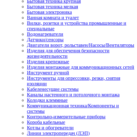
Бытовая техника крупная
Бытовая техника мелкая
Бытовая электроника
Ванная комната и туалет
Вилки, розетки и устройства промышленные и
специальные
Водонагреватели
Датчики/сенсоры
Двигатели ворот, рольставен/Насосы/Вентиляторы
Изделия для обеспечения безопасности
жизнедеятельности
Изделия крепежные
Изделия монтажные для коммуникационных сетей
Инструмент ручной
Инструменты для опрессовки, резки, снятия
изоляции
Кабеленесущие системы
Каналы настенного и потолочного монтажа
Колодки клеммные
Коммуникационная техника/Компоненты и
системы
Контрольно-измерительные приборы
Короба кабельные
Котлы и обогреватели
Линии электропередач (ЛЭП)