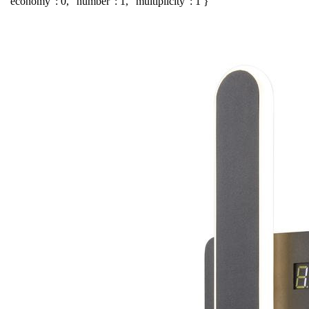
"economy": 0, "number": 1, "multiplicity": 1 }