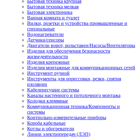
Бытовая техника крупная
Бытовая техника мелкая
Бытовая электроника
Ванная комната и туалет
Вилки, розетки и устройства промышленные и
специальные
Водонагреватели
Датчики/сенсоры
Двигатели ворот, рольставен/Насосы/Вентиляторы
Изделия для обеспечения безопасности
жизнедеятельности
Изделия крепежные
Изделия монтажные для коммуникационных сетей
Инструмент ручной
Инструменты для опрессовки, резки, снятия
изоляции
Кабеленесущие системы
Каналы настенного и потолочного монтажа
Колодки клеммные
Коммуникационная техника/Компоненты и
системы
Контрольно-измерительные приборы
Короба кабельные
Котлы и обогреватели
Линии электропередач (ЛЭП)