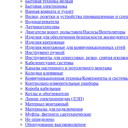
Бытовая техника мелкая
Бытовая электроника
Ванная комната и туалет
Вилки, розетки и устройства промышленные и спе
Водонагреватели
Датчики/сенсоры
Двигатели ворот, рольставен/Насосы/Вентиляторы
Изделия для обеспечения безопасности жизнедеяте
Изделия крепежные
Изделия монтажные для коммуникационных сетей
Инструмент ручной
Инструменты для опрессовки, резки, снятия изоляц
Кабеленесущие системы
Каналы настенного и потолочного монтажа
Колодки клеммные
Коммуникационная техника/Компоненты и систем
Контрольно-измерительные приборы
Короба кабельные
Котлы и обогреватели
Линии электропередач (ЛЭП)
Материал монтажный
Материалы для подключения
Муфты, фитинги сантехнические
Не определено
Оборудование высоковольтное