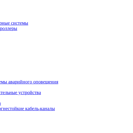
рные системы
троллеры
темы аварийного оповещения
ительные устройства
в
огнестойкие кабель-каналы