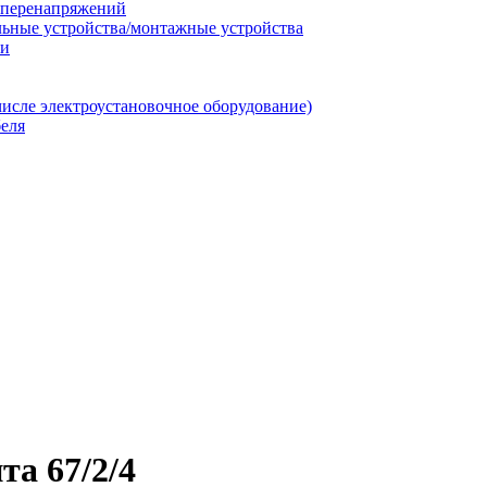
т перенапряжений
льные устройства/монтажные устройства
ии
числе электроустановочное оборудование)
еля
а 67/2/4