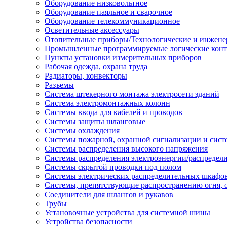
Оборудование низковольтное
Оборудование паяльное и сварочное
Оборудование телекоммуникационное
Осветительные аксессуары
Отопительные приборы/Технологические и инжене
Промышленные программируемые логические кон
Пункты установки измерительных приборов
Рабочая одежда, охрана труда
Радиаторы, конвекторы
Разъемы
Система штекерного монтажа электросети зданий
Система электромонтажных колонн
Системы ввода для кабелей и проводов
Системы защиты шланговые
Системы охлаждения
Системы пожарной, охранной сигнализации и сис
Системы распределения высокого напряжения
Системы распределения электроэнергии/распредел
Системы скрытой проводки под полом
Системы электрических распределительных шкафо
Системы, препятствующие распространению огня, 
Соединители для шлангов и рукавов
Трубы
Установочные устройства для системной шины
Устройства безопасности