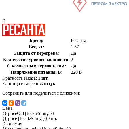
[]
Бренд:
Ресанта
Вес, кг:
1.57
Защита от перегрева:
Да
Количество уровней мощности:
2
С комнатным термостатом:
Да
Напряжение питания, В:
220 В
Кратность заказа:
1 шт.
Единица измерения:
штук
Сохранить или поделиться с близкими:
Цена
{{ priceOld | localeString }}
{{ price | localeString }}
/ шт.
Экономия
{{ economy*number | localeString }}