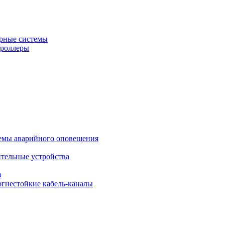
рные системы
троллеры
темы аварийного оповещения
ительные устройства
в
огнестойкие кабель-каналы