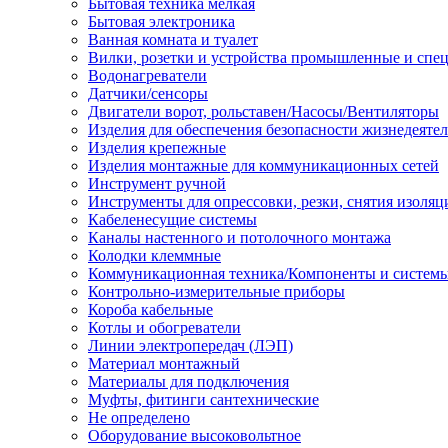
Бытовая техника мелкая
Бытовая электроника
Ванная комната и туалет
Вилки, розетки и устройства промышленные и спе
Водонагреватели
Датчики/сенсоры
Двигатели ворот, рольставен/Насосы/Вентиляторы
Изделия для обеспечения безопасности жизнедеяте
Изделия крепежные
Изделия монтажные для коммуникационных сетей
Инструмент ручной
Инструменты для опрессовки, резки, снятия изоляц
Кабеленесущие системы
Каналы настенного и потолочного монтажа
Колодки клеммные
Коммуникационная техника/Компоненты и систем
Контрольно-измерительные приборы
Короба кабельные
Котлы и обогреватели
Линии электропередач (ЛЭП)
Материал монтажный
Материалы для подключения
Муфты, фитинги сантехнические
Не определено
Оборудование высоковольтное