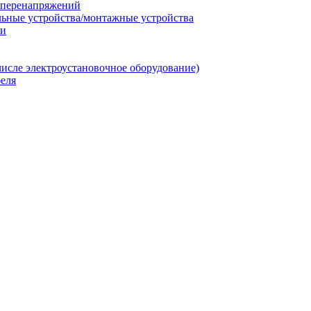
т перенапряжений
льные устройства/монтажные устройства
ии
числе электроустановочное оборудование)
еля