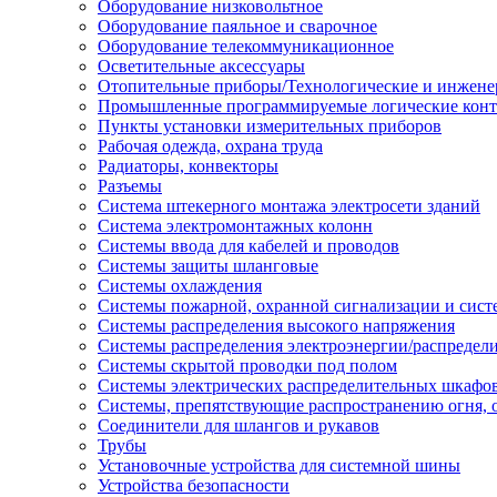
Оборудование низковольтное
Оборудование паяльное и сварочное
Оборудование телекоммуникационное
Осветительные аксессуары
Отопительные приборы/Технологические и инжене
Промышленные программируемые логические кон
Пункты установки измерительных приборов
Рабочая одежда, охрана труда
Радиаторы, конвекторы
Разъемы
Система штекерного монтажа электросети зданий
Система электромонтажных колонн
Системы ввода для кабелей и проводов
Системы защиты шланговые
Системы охлаждения
Системы пожарной, охранной сигнализации и сис
Системы распределения высокого напряжения
Системы распределения электроэнергии/распредел
Системы скрытой проводки под полом
Системы электрических распределительных шкафо
Системы, препятствующие распространению огня, 
Соединители для шлангов и рукавов
Трубы
Установочные устройства для системной шины
Устройства безопасности