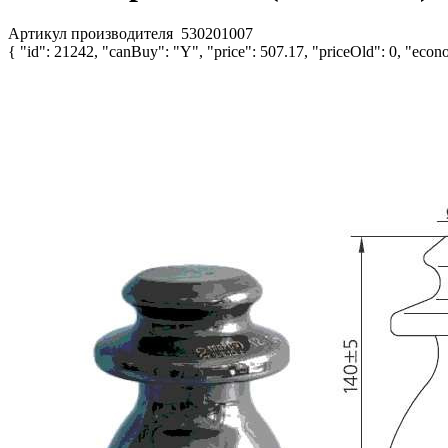
Артикул производителя
530201007
{ "id": 21242, "canBuy": "Y", "price": 507.17, "priceOld": 0, "econo