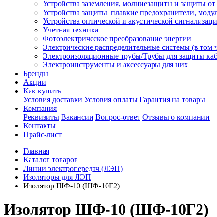
Устройства заземления, молниезащиты и защиты о
Устройства защиты, плавкие предохранители, моду
Устройства оптической и акустической сигнализац
Учетная техника
Фотоэлектрическое преобразование энергии
Электрические распределительные системы (в том 
Электроизоляционные трубы/Трубы для защиты каб
Электроинструменты и аксессуары для них
Бренды
Акции
Как купить
Условия доставки
Условия оплаты
Гарантия на товары
Компания
Реквизиты
Вакансии
Вопрос-ответ
Отзывы о компании
Контакты
Прайс-лист
Главная
Каталог товаров
Линии электропередач (ЛЭП)
Изоляторы для ЛЭП
Изолятор ШФ-10 (ШФ-10Г2)
Изолятор ШФ-10 (ШФ-10Г2)