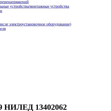
т перенапряжений
льные устройства/монтажные устройства
ии
числе электроустановочное оборудование)
еля
9 НИЛЕД 13402062