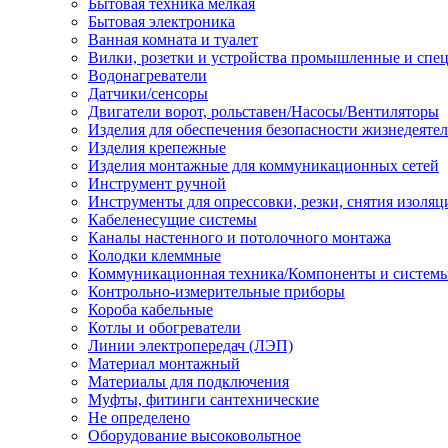
Бытовая техника мелкая
Бытовая электроника
Ванная комната и туалет
Вилки, розетки и устройства промышленные и спе
Водонагреватели
Датчики/сенсоры
Двигатели ворот, рольставен/Насосы/Вентиляторы
Изделия для обеспечения безопасности жизнедеяте
Изделия крепежные
Изделия монтажные для коммуникационных сетей
Инструмент ручной
Инструменты для опрессовки, резки, снятия изоляц
Кабеленесущие системы
Каналы настенного и потолочного монтажа
Колодки клеммные
Коммуникационная техника/Компоненты и систем
Контрольно-измерительные приборы
Короба кабельные
Котлы и обогреватели
Линии электропередач (ЛЭП)
Материал монтажный
Материалы для подключения
Муфты, фитинги сантехнические
Не определено
Оборудование высоковольтное