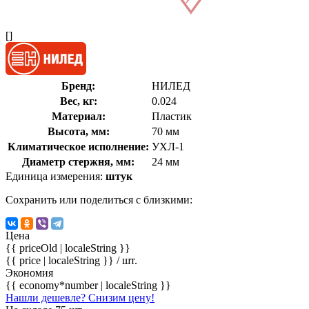
[]
Бренд:
НИЛЕД
Вес, кг:
0.024
Материал:
Пластик
Высота, мм:
70 мм
Климатическое исполнение:
УХЛ-1
Диаметр стержня, мм:
24 мм
Единица измерения:
штук
Сохранить или поделиться с близкими:
Цена
{{ priceOld | localeString }}
{{ price | localeString }}
/ шт.
Экономия
{{ economy*number | localeString }}
Нашли дешевле? Снизим цену!