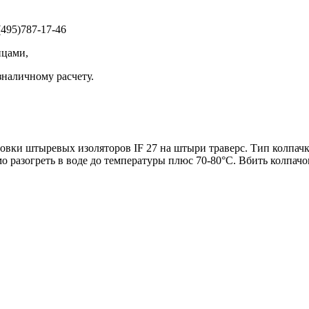
495)787-17-46
ицами,
зналичному расчету.
ки штыревых изоляторов IF 27 на штыри траверс. Тип колпачка
о разогреть в воде до температуры плюс 70-80°С. Вбить колпач