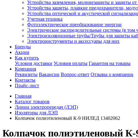
Устройства заземления, молниезащиты и защиты о
Устройства защиты, плавкие предохранители, моду
Устройства оптической и акустической сигнализац
Учетная техника
Фотоэлектрическое преобразование энергии
Электрические распределительные системы (в том 
Электроизоляционные трубы/Трубы для защиты каб
Электроинструменты и аксессуары для них
Бренды
Акции
Как купить
Условия доставки
Условия оплаты
Гарантия на товары
Компания
Реквизиты
Вакансии
Вопрос-ответ
Отзывы о компании
Контакты
Прайс-лист
Главная
Каталог товаров
Линии электропередач (ЛЭП)
Изоляторы для ЛЭП
Колпачок полиэтиленовый К-9 НИЛЕД 13402062
Колпачок полиэтиленовый К-