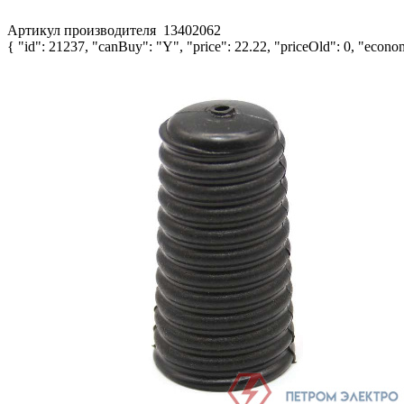
Артикул производителя
13402062
{ "id": 21237, "canBuy": "Y", "price": 22.22, "priceOld": 0, "econom