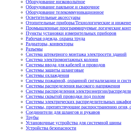
Оборудование низковольтное
Оборудование паяльное и сварочное
Оборудование телекоммуникационное
Осветительные аксессуары
Отопительные приборы/Технологические и инжене
Промышленные программируемые логические кон
Пункты установки измерительных приборов
Рабочая одежда, охрана труда
Радиаторы, конвекторы
Разъемы
Система штекерного монтажа электросети зданий
Система электромонтажных колонн
Системы ввода для кабелей и проводов
Системы защиты шланговые
Системы охлаждения
Системы пожарной, охранной сигнализации и сис
Системы распределения высокого напряжения
Системы распределения электроэнергии/распредел
Системы скрытой проводки под полом
Системы электрических распределительных шкафо
Системы, препятствующие распространению огня, 
Соединители для шлангов и рукавов
Трубы
Установочные устройства для системной шины
Устройства безопасности