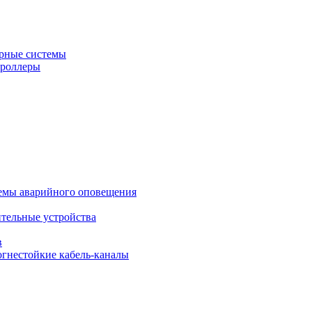
рные системы
троллеры
темы аварийного оповещения
ительные устройства
в
огнестойкие кабель-каналы