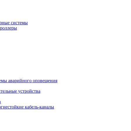
рные системы
троллеры
темы аварийного оповещения
ительные устройства
в
огнестойкие кабель-каналы