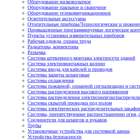
Оборудование низковольтное
Оборудование паяльное и сварочное
Оборудование телекоммуникационное
Осветительные аксессуары
Отопительные приборы/Технологические и инжене
Промышленные программируемые логические кон
Пункты установки измерительных приборов
Рабочая одежда, охрана труда
Радиаторы, конвекторы
Разъемы
Система штекерного монтажа электросети зданий
Система электромонтажных колонн
Системы ввода для кабелей и проводов
Системы защиты шланговые
Системы охлаждения
Системы пожарной, охранной сигнализации и сис
Системы распределения высокого напряжения
Системы распределения электроэнергии/распредел
Системы скрытой проводки под полом
Системы электрических распределительных шкафо
Системы, препятствующие распространению огня, 
Соединители для шлангов и рукавов
Трубы
Установочные устройства для системной шины
Устройства безопасности