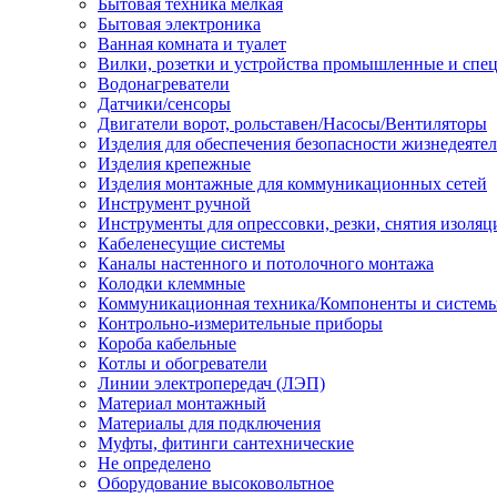
Бытовая техника мелкая
Бытовая электроника
Ванная комната и туалет
Вилки, розетки и устройства промышленные и спе
Водонагреватели
Датчики/сенсоры
Двигатели ворот, рольставен/Насосы/Вентиляторы
Изделия для обеспечения безопасности жизнедеяте
Изделия крепежные
Изделия монтажные для коммуникационных сетей
Инструмент ручной
Инструменты для опрессовки, резки, снятия изоляц
Кабеленесущие системы
Каналы настенного и потолочного монтажа
Колодки клеммные
Коммуникационная техника/Компоненты и систем
Контрольно-измерительные приборы
Короба кабельные
Котлы и обогреватели
Линии электропередач (ЛЭП)
Материал монтажный
Материалы для подключения
Муфты, фитинги сантехнические
Не определено
Оборудование высоковольтное