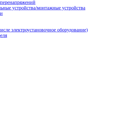
т перенапряжений
льные устройства/монтажные устройства
ии
числе электроустановочное оборудование)
еля