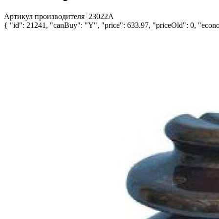
Артикул производителя
23022А
{ "id": 21241, "canBuy": "Y", "price": 633.97, "priceOld": 0, "econo