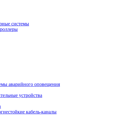
рные системы
троллеры
темы аварийного оповещения
ительные устройства
в
огнестойкие кабель-каналы