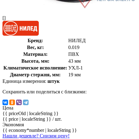
[]
Бренд:
НИЛЕД
Вес, кг:
0.019
Материал:
ПВХ
Высота, мм:
43 мм
Климатическое исполнение:
УХЛ-1
Диаметр стержня, мм:
19 мм
Единица измерения:
штук
Сохранить или поделиться с близкими:
Цена
{{ priceOld | localeString }}
{{ price | localeString }}
/ шт.
Экономия
{{ economy*number | localeString }}
Нашли дешевле? Снизим цену!