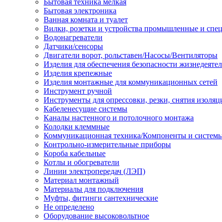
Бытовая техника мелкая
Бытовая электроника
Ванная комната и туалет
Вилки, розетки и устройства промышленные и спе
Водонагреватели
Датчики/сенсоры
Двигатели ворот, рольставен/Насосы/Вентиляторы
Изделия для обеспечения безопасности жизнедеяте
Изделия крепежные
Изделия монтажные для коммуникационных сетей
Инструмент ручной
Инструменты для опрессовки, резки, снятия изоляц
Кабеленесущие системы
Каналы настенного и потолочного монтажа
Колодки клеммные
Коммуникационная техника/Компоненты и систем
Контрольно-измерительные приборы
Короба кабельные
Котлы и обогреватели
Линии электропередач (ЛЭП)
Материал монтажный
Материалы для подключения
Муфты, фитинги сантехнические
Не определено
Оборудование высоковольтное