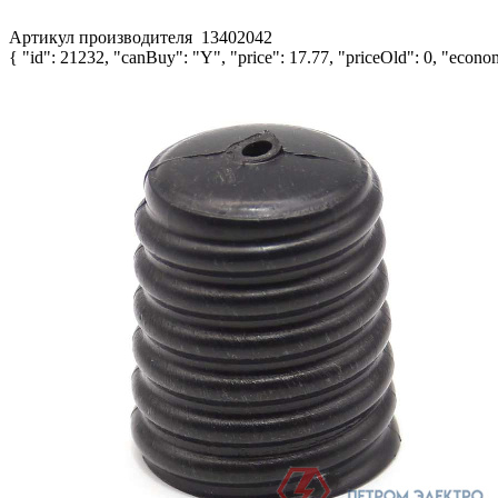
Артикул производителя
13402042
{ "id": 21232, "canBuy": "Y", "price": 17.77, "priceOld": 0, "econom