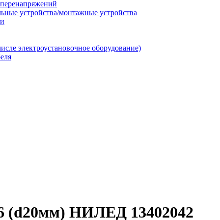
т перенапряжений
льные устройства/монтажные устройства
ии
числе электроустановочное оборудование)
еля
6 (d20мм) НИЛЕД 13402042