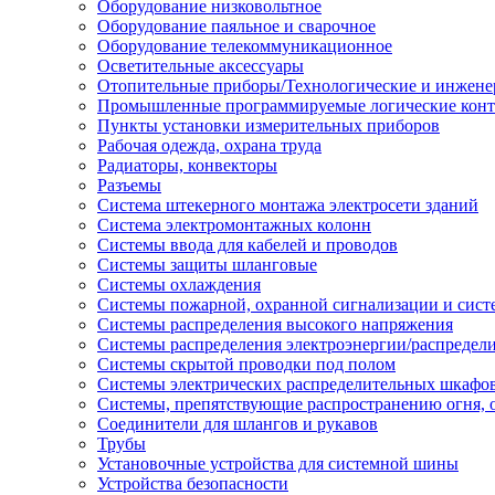
Оборудование низковольтное
Оборудование паяльное и сварочное
Оборудование телекоммуникационное
Осветительные аксессуары
Отопительные приборы/Технологические и инжене
Промышленные программируемые логические кон
Пункты установки измерительных приборов
Рабочая одежда, охрана труда
Радиаторы, конвекторы
Разъемы
Система штекерного монтажа электросети зданий
Система электромонтажных колонн
Системы ввода для кабелей и проводов
Системы защиты шланговые
Системы охлаждения
Системы пожарной, охранной сигнализации и сис
Системы распределения высокого напряжения
Системы распределения электроэнергии/распредел
Системы скрытой проводки под полом
Системы электрических распределительных шкафо
Системы, препятствующие распространению огня, 
Соединители для шлангов и рукавов
Трубы
Установочные устройства для системной шины
Устройства безопасности