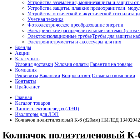
Устройства заземления, молниезащиты и защиты о
Устройства защиты, плавкие предохранители, моду
Устройства оптической и акустической сигнализац
Учетная техника
Фотоэлектрическое преобразование энергии
Электрические распределительные системы (в том 
Электроизоляционные трубы/Трубы для защиты каб
Электроинструменты и аксессуары для них
Бренды
Акции
Как купить
Условия доставки
Условия оплаты
Гарантия на товары
Компания
Реквизиты
Вакансии
Вопрос-ответ
Отзывы о компании
Контакты
Прайс-лист
Главная
Каталог товаров
Линии электропередач (ЛЭП)
Изоляторы для ЛЭП
Колпачок полиэтиленовый К-6 (d20мм) НИЛЕД 13402042
Колпачок полиэтиленовый К-