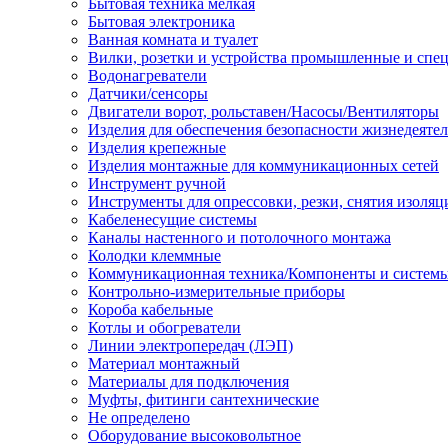
Бытовая техника мелкая
Бытовая электроника
Ванная комната и туалет
Вилки, розетки и устройства промышленные и спе
Водонагреватели
Датчики/сенсоры
Двигатели ворот, рольставен/Насосы/Вентиляторы
Изделия для обеспечения безопасности жизнедеяте
Изделия крепежные
Изделия монтажные для коммуникационных сетей
Инструмент ручной
Инструменты для опрессовки, резки, снятия изоляц
Кабеленесущие системы
Каналы настенного и потолочного монтажа
Колодки клеммные
Коммуникационная техника/Компоненты и систем
Контрольно-измерительные приборы
Короба кабельные
Котлы и обогреватели
Линии электропередач (ЛЭП)
Материал монтажный
Материалы для подключения
Муфты, фитинги сантехнические
Не определено
Оборудование высоковольтное