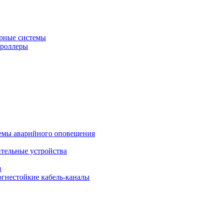
рные системы
троллеры
темы аварийного оповещения
ительные устройства
в
огнестойкие кабель-каналы