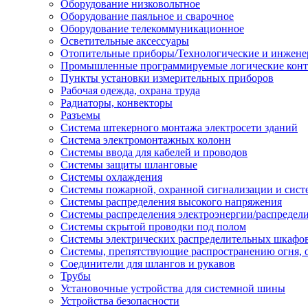
Оборудование низковольтное
Оборудование паяльное и сварочное
Оборудование телекоммуникационное
Осветительные аксессуары
Отопительные приборы/Технологические и инжене
Промышленные программируемые логические кон
Пункты установки измерительных приборов
Рабочая одежда, охрана труда
Радиаторы, конвекторы
Разъемы
Система штекерного монтажа электросети зданий
Система электромонтажных колонн
Системы ввода для кабелей и проводов
Системы защиты шланговые
Системы охлаждения
Системы пожарной, охранной сигнализации и сис
Системы распределения высокого напряжения
Системы распределения электроэнергии/распредел
Системы скрытой проводки под полом
Системы электрических распределительных шкафо
Системы, препятствующие распространению огня, 
Соединители для шлангов и рукавов
Трубы
Установочные устройства для системной шины
Устройства безопасности