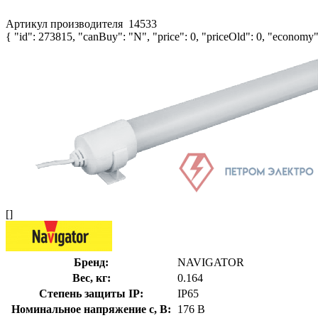
Артикул производителя
14533
{ "id": 273815, "canBuy": "N", "price": 0, "priceOld": 0, "economy":
[]
Бренд:
NAVIGATOR
Вес, кг:
0.164
Степень защиты IP:
IP65
Номинальное напряжение с, В:
176 В