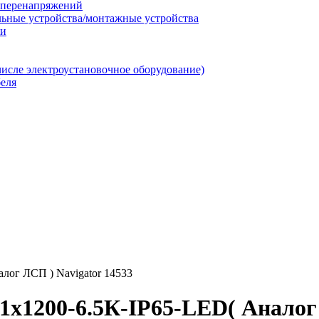
т перенапряжений
льные устройства/монтажные устройства
ии
числе электроустановочное оборудование)
еля
лог ЛСП ) Navigator 14533
1х1200-6.5К-IP65-LED( Аналог