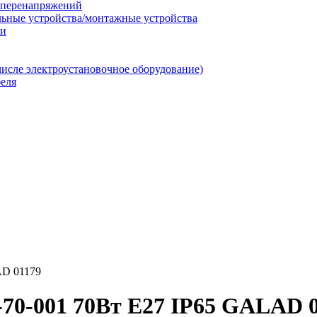
т перенапряжений
льные устройства/монтажные устройства
ии
числе электроустановочное оборудование)
еля
AD 01179
70-001 70Вт E27 IP65 GALAD 