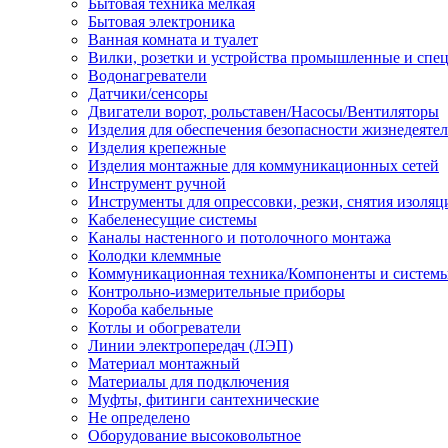
Бытовая техника мелкая
Бытовая электроника
Ванная комната и туалет
Вилки, розетки и устройства промышленные и спе
Водонагреватели
Датчики/сенсоры
Двигатели ворот, рольставен/Насосы/Вентиляторы
Изделия для обеспечения безопасности жизнедеяте
Изделия крепежные
Изделия монтажные для коммуникационных сетей
Инструмент ручной
Инструменты для опрессовки, резки, снятия изоляц
Кабеленесущие системы
Каналы настенного и потолочного монтажа
Колодки клеммные
Коммуникационная техника/Компоненты и систем
Контрольно-измерительные приборы
Короба кабельные
Котлы и обогреватели
Линии электропередач (ЛЭП)
Материал монтажный
Материалы для подключения
Муфты, фитинги сантехнические
Не определено
Оборудование высоковольтное