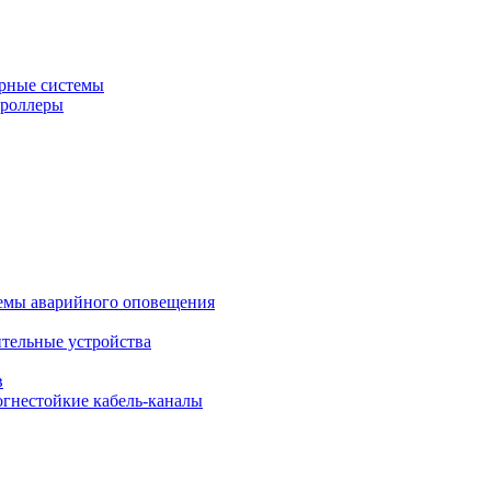
рные системы
троллеры
темы аварийного оповещения
ительные устройства
в
огнестойкие кабель-каналы