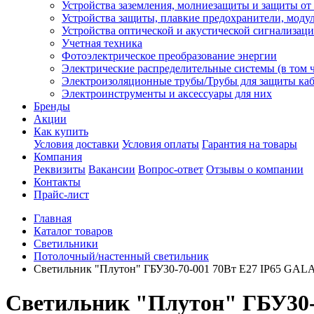
Устройства заземления, молниезащиты и защиты о
Устройства защиты, плавкие предохранители, моду
Устройства оптической и акустической сигнализац
Учетная техника
Фотоэлектрическое преобразование энергии
Электрические распределительные системы (в том 
Электроизоляционные трубы/Трубы для защиты каб
Электроинструменты и аксессуары для них
Бренды
Акции
Как купить
Условия доставки
Условия оплаты
Гарантия на товары
Компания
Реквизиты
Вакансии
Вопрос-ответ
Отзывы о компании
Контакты
Прайс-лист
Главная
Каталог товаров
Светильники
Потолочный/настенный светильник
Светильник "Плутон" ГБУ30-70-001 70Вт E27 IP65 GAL
Светильник "Плутон" ГБУ30-