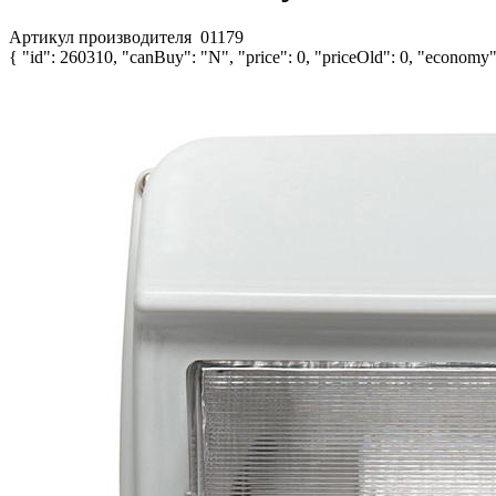
Артикул производителя
01179
{ "id": 260310, "canBuy": "N", "price": 0, "priceOld": 0, "economy":