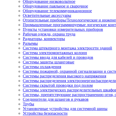
Оборудование низковольтное
Оборудование паяльное и сварочное
Оборудование телекоммуникационное
Осветительные аксессуары
Отопительные приборы/Технологические и инжене
Промышленные программируемые логические кон
Пункты установки измерительных приборов
Рабочая одежда, охрана труда
Радиаторы, конвекторы
Разъемы
Система штекерного монтажа электросети зданий
Система электромонтажных колонн
Системы ввода для кабелей и проводов
Системы защиты шланговые
Системы охлаждения
Системы пожарной, охранной сигнализации и сис
Системы распределения высокого напряжения
Системы распределения электроэнергии/распредел
Системы скрытой проводки под полом
Системы электрических распределительных шкафо
Системы, препятствующие распространению огня, 
Соединители для шлангов и рукавов
Трубы
Установочные устройства для системной шины
Устройства безопасности