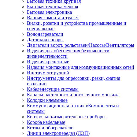
Бытовая техника крупная
Бытовая техника мелкая
Бытовая электроника
Ванная комната и туалет
Вилки, розетки и устройства промышленные и
специальные
Водонагреватели
Датчики/сенсоры
Двигатели ворот, рольставен/Насосы/Вентиляторы
Изделия для обеспечения безопасности
жизнедеятельности
Изделия крепежные
Изделия монтажные для коммуникационных сетей
Инструмент ручной
Инструменты для опрессовки, резки, снятия
изоляции
Кабеленесущие системы
Каналы настенного и потолочного монтажа
Колодки клеммные
Коммуникационная техника/Компоненты и
системы
Контрольно-измерительные приборы
Короба кабельные
Котлы и обогреватели
Линии электропередач (ЛЭП)