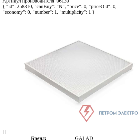
Артикул производителя
06130
{ "id": 258810, "canBuy": "N", "price": 0, "priceOld": 0,
"economy": 0, "number": 1, "multiplicity": 1 }
[]
Бренд:
GALAD