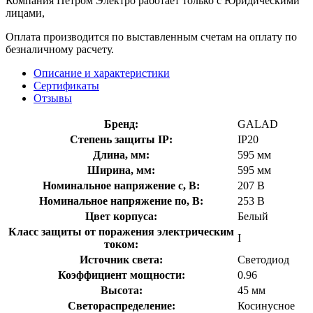
Компания Петром Электро работает только с Юридическими
лицами,
Оплата производится по выставленным счетам на оплату по
безналичному расчету.
Описание и характеристики
Сертификаты
Отзывы
Бренд:
GALAD
Степень защиты IP:
IP20
Длина, мм:
595 мм
Ширина, мм:
595 мм
Номинальное напряжение с, В:
207 В
Номинальное напряжение по, В:
253 В
Цвет корпуса:
Белый
Класс защиты от поражения электрическим
I
током:
Источник света:
Светодиод
Коэффициент мощности:
0.96
Высота:
45 мм
Светораспределение:
Косинусное