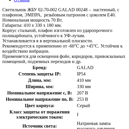
Светильник ЖБУ 02-70-002 GALAD 00248 – настенный, с
плафоном, ЭМПРА, резьбовым патроном с цоколем Е40.
Номинальная мощность 70 Вт.
Габариты: 410 x 330 x 180 мм.
Корпус стальной, плафон изготовлен из ударопрочного
поликарбоната, устойчивого к УФ-лучам.
Устанавливается в в вертикальной плоскости.
Рекомендуется к применению от -60°С до +45°С. Устойчив к
воздействию вибрации.
Применяется для освещения фойе, коридоров, привокзальных
помещений, подземных переходов и др.
Бренд:
GALAD
Степень защиты IP:
IP54
Длина, мм:
410 мм
Ширина, мм:
330 мм
Номинальное напряжение с, В:
207 В
Номинальное напряжение по, В:
253 В
Цвет корпуса:
Серый
Класс защиты от поражения
I
электрическим током:
Натриевая лампа
Источник света:
высокого давления