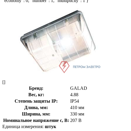
"economy": 0, "number": 1, "multiplicity": 1 }
[]
Бренд:
GALAD
Вес, кг:
4.88
Степень защиты IP:
IP54
Длина, мм:
410 мм
Ширина, мм:
330 мм
Номинальное напряжение с, В:
207 В
Единица измерения:
штук