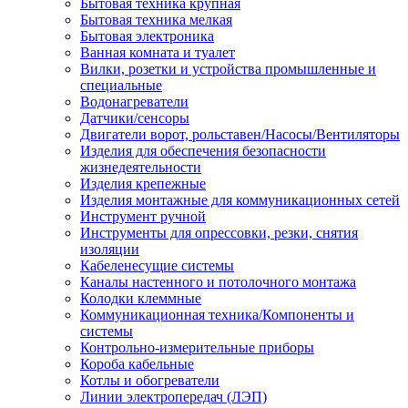
Бытовая техника крупная
Бытовая техника мелкая
Бытовая электроника
Ванная комната и туалет
Вилки, розетки и устройства промышленные и
специальные
Водонагреватели
Датчики/сенсоры
Двигатели ворот, рольставен/Насосы/Вентиляторы
Изделия для обеспечения безопасности
жизнедеятельности
Изделия крепежные
Изделия монтажные для коммуникационных сетей
Инструмент ручной
Инструменты для опрессовки, резки, снятия
изоляции
Кабеленесущие системы
Каналы настенного и потолочного монтажа
Колодки клеммные
Коммуникационная техника/Компоненты и
системы
Контрольно-измерительные приборы
Короба кабельные
Котлы и обогреватели
Линии электропередач (ЛЭП)