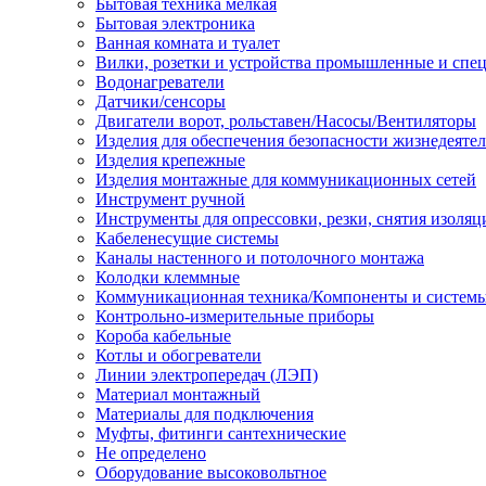
Бытовая техника мелкая
Бытовая электроника
Ванная комната и туалет
Вилки, розетки и устройства промышленные и спе
Водонагреватели
Датчики/сенсоры
Двигатели ворот, рольставен/Насосы/Вентиляторы
Изделия для обеспечения безопасности жизнедеяте
Изделия крепежные
Изделия монтажные для коммуникационных сетей
Инструмент ручной
Инструменты для опрессовки, резки, снятия изоляц
Кабеленесущие системы
Каналы настенного и потолочного монтажа
Колодки клеммные
Коммуникационная техника/Компоненты и систем
Контрольно-измерительные приборы
Короба кабельные
Котлы и обогреватели
Линии электропередач (ЛЭП)
Материал монтажный
Материалы для подключения
Муфты, фитинги сантехнические
Не определено
Оборудование высоковольтное