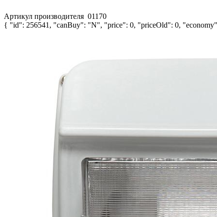
Артикул производителя
01170
{ "id": 256541, "canBuy": "N", "price": 0, "priceOld": 0, "economy":