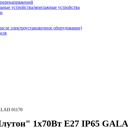
т перенапряжений
льные устройства/монтажные устройства
ии
числе электроустановочное оборудование)
еля
ALAD 01170
лутон" 1х70Вт E27 IP65 GALA