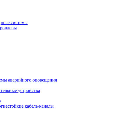
рные системы
троллеры
темы аварийного оповещения
ительные устройства
в
огнестойкие кабель-каналы