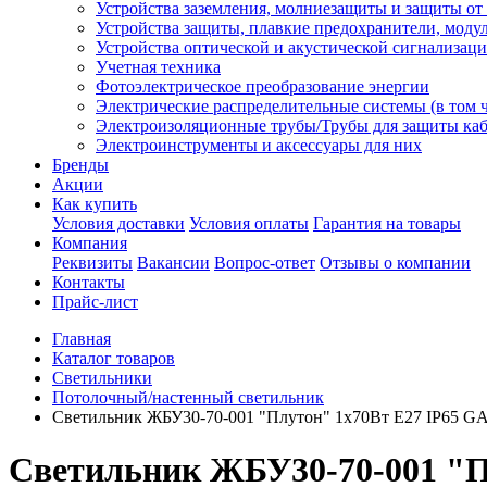
Устройства заземления, молниезащиты и защиты о
Устройства защиты, плавкие предохранители, моду
Устройства оптической и акустической сигнализац
Учетная техника
Фотоэлектрическое преобразование энергии
Электрические распределительные системы (в том 
Электроизоляционные трубы/Трубы для защиты каб
Электроинструменты и аксессуары для них
Бренды
Акции
Как купить
Условия доставки
Условия оплаты
Гарантия на товары
Компания
Реквизиты
Вакансии
Вопрос-ответ
Отзывы о компании
Контакты
Прайс-лист
Главная
Каталог товаров
Светильники
Потолочный/настенный светильник
Светильник ЖБУ30-70-001 "Плутон" 1х70Вт E27 IP65 G
Светильник ЖБУ30-70-001 "П