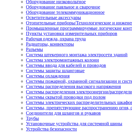
Оборудование низковольтное
Оборудование паяльное и сварочное
Оборудование телекоммуникационное
Осветительные аксессуары
Отопительные приборы/Технологические и инжене
Промышленные программируемые логические кон
Пункты установки измерительных приборов
Рабочая одежда, охрана труда
Радиаторы, конвекторы
Разъемы
Система штекерного монтажа электросети зданий
Система электромонтажных колонн
Системы ввода для кабелей и проводов
Системы защиты шланговые
Системы охлаждения
Системы пожарной, охранной сигнализации и сис
Системы распределения высокого напряжения
Системы распределения электроэнергии/распредел
Системы скрытой проводки под полом
Системы электрических распределительных шкафо
Системы, препятствующие распространению огня, 
Соединители для шлангов и рукавов
Трубы
Установочные устройства для системной шины
Устройства безопасности