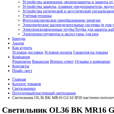
Устройства заземления, молниезащиты и защиты о
Устройства защиты, плавкие предохранители, моду
Устройства оптической и акустической сигнализац
Учетная техника
Фотоэлектрическое преобразование энергии
Электрические распределительные системы (в том 
Электроизоляционные трубы/Трубы для защиты каб
Электроинструменты и аксессуары для них
Бренды
Акции
Как купить
Условия доставки
Условия оплаты
Гарантия на товары
Компания
Реквизиты
Вакансии
Вопрос-ответ
Отзывы о компании
Контакты
Прайс-лист
Главная
Каталог товаров
Светильники
Потолочный/настенный светильник
Светильник OL36 BK MR16 GU10 IP20 настенно-потолоч
Светильник OL36 BK MR16 GU