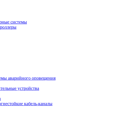
рные системы
троллеры
темы аварийного оповещения
ительные устройства
в
огнестойкие кабель-каналы