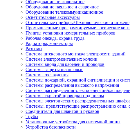
Оборудование низковольтное
Оборудование паяльное и сварочное
Оборудование телекоммуникационное
Осветительные аксессуары
Отопительные приборы/Технологические и инжене
Промышленные программируемые логические кон
Пункты установки измерительных приборов
Рабочая одежда, охрана труда
Радиаторы, конвекторы
Разъемы
Система штекерного монтажа электросети зданий
Система электромонтажных колонн
Системы ввода для кабелей и проводов
Системы защиты шланговые
Системы охлаждения
Системы пожарной, охранной сигнализации и сис
Системы распределения высокого напряжения
Системы распределения электроэнергии/распредел
Системы скрытой проводки под полом
Системы электрических распределительных шкафо
Системы, препятствующие распространению огня, 
Соединители для шлангов и рукавов
Трубы
Установочные устройства для системной шины
Устройства безопасности