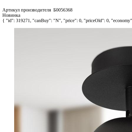
Артикул производителя
Б0056368
Новинка
{ "id": 319271, "canBuy": "N", "price": 0, "priceOld": 0, "economy":