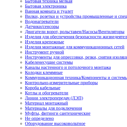
Бытовая техника мелкая
Бытовая электроника
Ванная комната и туалет
Вилки, розетки и устройства промышленные и спе
Водонагреватели
Датчики/сенсоры
Двигатели ворот, рольставен/Насосы/Вентиляторы
Изделия для обеспечения безопасности жизнедеяте
Изделия крепежные
Изделия монтажные для коммуникационных сетей
Инструмент ручной
Инструменты для опрессовки, резки, снятия изоляц
Кабеленесущие системы
Каналы настенного и потолочного монтажа
Колодки клеммные
Коммуникационная техника/Компоненты и систем
Контрольно-измерительные приборы
Короба кабельные
Котлы и обогреватели
Линии электропередач (ЛЭП)
Материал монтажный
Материалы для подключения
Муфты, фитинги сантехнические
Не определено
Оборудование высоковольтное