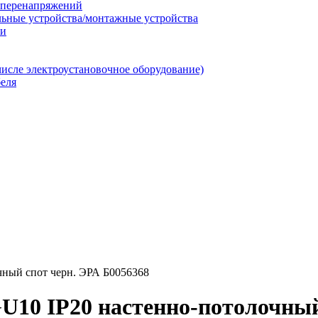
т перенапряжений
льные устройства/монтажные устройства
ии
числе электроустановочное оборудование)
еля
ный спот черн. ЭРА Б0056368
10 IP20 настенно-потолочный 