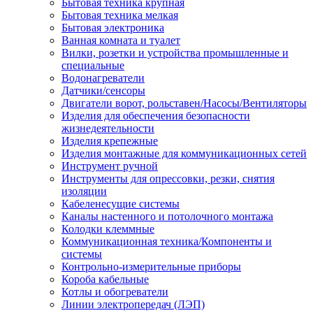
Бытовая техника крупная
Бытовая техника мелкая
Бытовая электроника
Ванная комната и туалет
Вилки, розетки и устройства промышленные и
специальные
Водонагреватели
Датчики/сенсоры
Двигатели ворот, рольставен/Насосы/Вентиляторы
Изделия для обеспечения безопасности
жизнедеятельности
Изделия крепежные
Изделия монтажные для коммуникационных сетей
Инструмент ручной
Инструменты для опрессовки, резки, снятия
изоляции
Кабеленесущие системы
Каналы настенного и потолочного монтажа
Колодки клеммные
Коммуникационная техника/Компоненты и
системы
Контрольно-измерительные приборы
Короба кабельные
Котлы и обогреватели
Линии электропередач (ЛЭП)