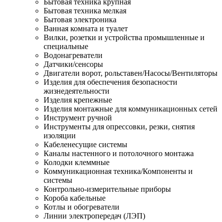
Бытовая техника крупная
Бытовая техника мелкая
Бытовая электроника
Ванная комната и туалет
Вилки, розетки и устройства промышленные и
специальные
Водонагреватели
Датчики/сенсоры
Двигатели ворот, рольставен/Насосы/Вентиляторы
Изделия для обеспечения безопасности
жизнедеятельности
Изделия крепежные
Изделия монтажные для коммуникационных сетей
Инструмент ручной
Инструменты для опрессовки, резки, снятия
изоляции
Кабеленесущие системы
Каналы настенного и потолочного монтажа
Колодки клеммные
Коммуникационная техника/Компоненты и
системы
Контрольно-измерительные приборы
Короба кабельные
Котлы и обогреватели
Линии электропередач (ЛЭП)