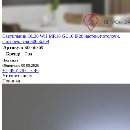
Светильник OL36 WH MR16 GU10 IP20 настен./потолочн.
спот бел. Эра Б0056369
Артикул:
Б0056369
Бренд:
Эра
Под заказ
Обновлено 09.08.2026
+7 (495) 787-17-46
Уточнить цену
Новинка