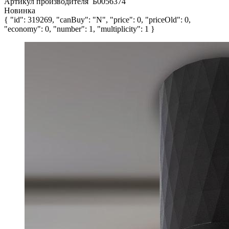
Артикул производителя
Б0056374
Новинка
{ "id": 319269, "canBuy": "N", "price": 0, "priceOld": 0,
"economy": 0, "number": 1, "multiplicity": 1 }