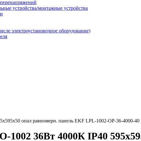
т перенапряжений
льные устройства/монтажные устройства
ии
числе электроустановочное оборудование)
еля
5х595х50 опал равномерн. панель EKF LPL-1002-OP-36-4000-40
-1002 36Вт 4000К IP40 595х59