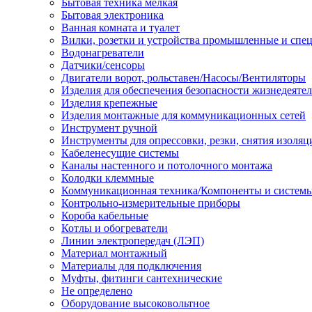
Бытовая техника мелкая
Бытовая электроника
Ванная комната и туалет
Вилки, розетки и устройства промышленные и спе
Водонагреватели
Датчики/сенсоры
Двигатели ворот, рольставен/Насосы/Вентиляторы
Изделия для обеспечения безопасности жизнедеяте
Изделия крепежные
Изделия монтажные для коммуникационных сетей
Инструмент ручной
Инструменты для опрессовки, резки, снятия изоляц
Кабеленесущие системы
Каналы настенного и потолочного монтажа
Колодки клеммные
Коммуникационная техника/Компоненты и систем
Контрольно-измерительные приборы
Короба кабельные
Котлы и обогреватели
Линии электропередач (ЛЭП)
Материал монтажный
Материалы для подключения
Муфты, фитинги сантехнические
Не определено
Оборудование высоковольтное